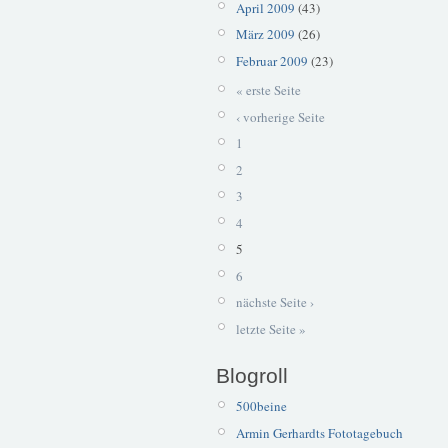
April 2009
(43)
März 2009
(26)
Februar 2009
(23)
« erste Seite
‹ vorherige Seite
1
2
3
4
5
6
nächste Seite ›
letzte Seite »
Blogroll
500beine
Armin Gerhardts Fototagebuch