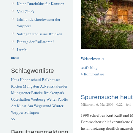
Keine Durchfahrt für Kanuten
Viel Glück
Jahrhunderthochwasser der
Wupper?
Solingen und seine Brücken
Einzug der Rollatoren!
Lurchi
mehr
Weiterlesen -»
tetti's blog
Schlagwortliste
4 Kommentare
Haus Hohenscheid
Balkhauser
Kotten
Müngsten
Adventskalender
Müngstener Brücke
Brückenpark
Spurensuche heut
Güterhallen
Werbung
Wetter
Public
Mittwoch, 6. Mai 2009 - 0:22 – tetti
Art
Kunst
Am Wegesrand
Winter
Wupper
Solingen
1998 schreiben Kurt Kaiß und 
>>
Dornröschenschlaf versunkene Gr
Instandsetzung deutlich anzusehe
Benutzeranmeldung