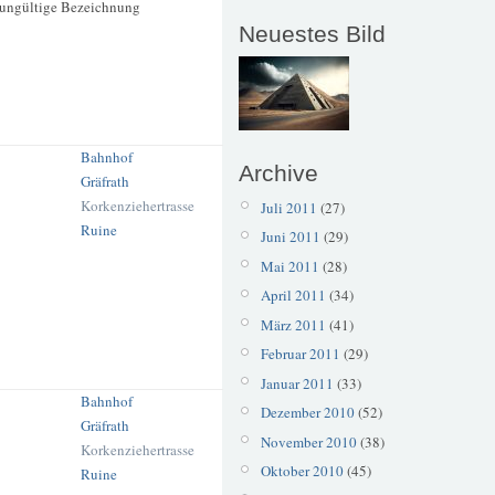
e ungültige Bezeichnung
Neuestes Bild
Bahnhof
Archive
Gräfrath
Korkenziehertrasse
Juli 2011
(27)
Ruine
Juni 2011
(29)
Mai 2011
(28)
April 2011
(34)
März 2011
(41)
Februar 2011
(29)
Januar 2011
(33)
Bahnhof
Dezember 2010
(52)
Gräfrath
November 2010
(38)
Korkenziehertrasse
Oktober 2010
(45)
Ruine