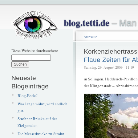
blog.tetti.de
– Man 
Startseite
Diese Website durchsuchen:
Korkenziehertrass
Flaue Zeiten für 
Samstag, 29. August 2009 - 11:19 – t
Neueste
in Solingen. Hedderich-Pavillon
Blogeinträge
der Klingenstadt – Abrissbirnen
Blog-Ende?
Was lange währt, wird endlich
gut.
Strohner Brücke auf der
Zielgeraden
Die Messerbrücke zu Strohn