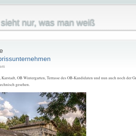
sieht nur, was man weiß
e
Abrissunternehmen
etti
, Karstadt, OB Wintergarten, Terrasse des OB-Kandidaten und nun auch noch der Grä
technisch gesehen.