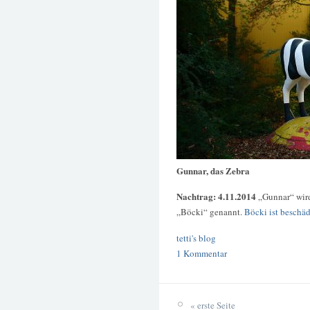
Gunnar, das Zebra
Nachtrag: 4.11.2014
„Gunnar“ wir
„Böcki“ genannt.
Böcki ist beschäd
tetti's blog
1 Kommentar
« erste Seite