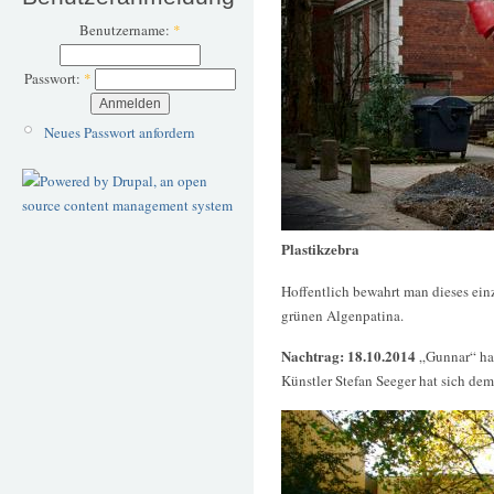
Benutzername:
*
Passwort:
*
Neues Passwort anfordern
Plastikzebra
Hoffentlich bewahrt man dieses einz
grünen Algenpatina.
Nachtrag: 18.10.2014
„Gunnar“ ha
Künstler Stefan Seeger hat sich d