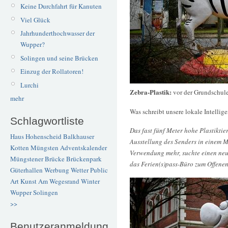
Keine Durchfahrt für Kanuten
Viel Glück
Jahrhunderthochwasser der
Wupper?
Solingen und seine Brücken
Einzug der Rollatoren!
Lurchi
Zebra-Plastik:
vor der Grundschul
mehr
Was schreibt unsere lokale Intellig
Schlagwortliste
Das fast fünf Meter hohe Plastikti
Haus Hohenscheid
Balkhauser
Ausstellung des Senders in einem 
Kotten
Müngsten
Adventskalender
Verwendung mehr, suchte einen neu
Müngstener Brücke
Brückenpark
das Ferien(s)pass-Büro zum Offene
Güterhallen
Werbung
Wetter
Public
Art
Kunst
Am Wegesrand
Winter
Wupper
Solingen
>>
Benutzeranmeldung