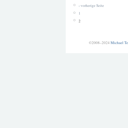
‹ vorherige Seite
1
2
©2008–2024
Michael Te