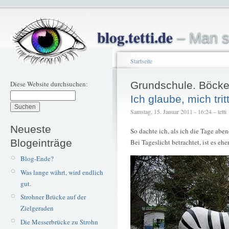
blog.tetti.de
– Man s
Startseite
Diese Website durchsuchen:
Grundschule. Böcke
Ich glaube, mich trit
Samstag, 15. Januar 2011 - 16:24 – tetti
Neueste
So dachte ich, als ich die Tage abe
Blogeinträge
Bei Tageslicht betrachtet, ist es ehe
Blog-Ende?
Was lange währt, wird endlich
gut.
Strohner Brücke auf der
Zielgeraden
Die Messerbrücke zu Strohn