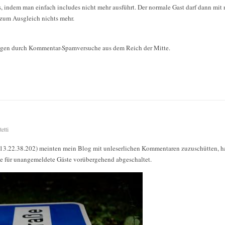
s, indem man einfach includes nicht mehr ausführt. Der normale Gast darf dann mi
 zum Ausgleich nichts mehr.
agen durch Kommentar-Spamversuche aus dem Reich der Mitte.
etti
113.22.38.202) meinten mein Blog mit unleserlichen Kommentaren zuzuschütten, ha
 für unangemeldete Gäste vorübergehend abgeschaltet.