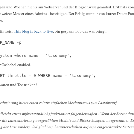
agen und Wochen nichts am Webserver und der Blogsoftware geändert. Erstmals kon
hweizer Messer eines Admins - beseitigen. Der Erfolg war nur von kurzer Dauer. Par
e.
 Hinweis:
This blog is back to live
, bin gespannt, ob das was bringt.
R_NAME -p
ystem where name = 'taxonomy';
er Gashebel enabled.
ET throttle = 0 WHERE name = 'taxonomy';
arten und Tee trinken!
reduzierung bietet einen relativ einfachen Mechanismus zum Lastabwurf.
elleicht etwas mißverständlich) funktioniert folgendermaßen : Wenn der Server dur
r die Lastreduzierung ausgewählten Module und Blöcke komplett ausgeschaltet. Es is
 der Last sondern 'lediglich' ein herunterschalten auf eine eingeschränkte Seiten