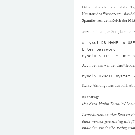
Dabei habe ich in den letzten T
Neustart des Webservers - das Sc
Spamflut aus dem Reich der Mitt
Jetzt fand ich per Google einen
$ mysql DB_NAME -u USE
Enter password:
mysql> SELECT * FROM s
Auch bei mir war der throttle, d
mysql> UPDATE system S
Keine Ahnung, was das soll. Abw
Nachtrag:
Das Kern-Modul Throttle / Last
Lastreduzierung (der Term ist vi
dann werden gleichzeitig alle fü
und/oder 'graduelle' Reduzierung