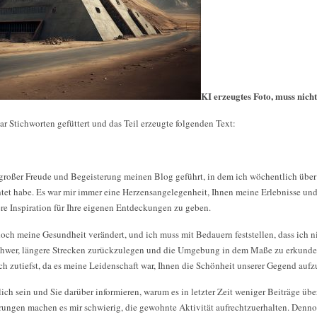
KI erzeugtes Foto, muss nich
r Stichworten gefüttert und das Teil erzeugte folgenden Text:
 großer Freude und Begeisterung meinen Blog geführt, in dem ich wöchentlich über
t habe. Es war mir immer eine Herzensangelegenheit, Ihnen meine Erlebnisse un
ere Inspiration für Ihre eigenen Entdeckungen zu geben.
edoch meine Gesundheit verändert, und ich muss mit Bedauern feststellen, dass ich n
schwer, längere Strecken zurückzulegen und die Umgebung in dem Maße zu erkunden
h zutiefst, da es meine Leidenschaft war, Ihnen die Schönheit unserer Gegend aufz
ch sein und Sie darüber informieren, warum es in letzter Zeit weniger Beiträge üb
ungen machen es mir schwierig, die gewohnte Aktivität aufrechtzuerhalten. Denno