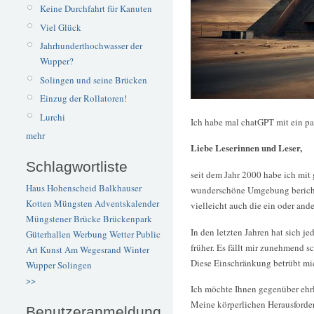
Keine Durchfahrt für Kanuten
Viel Glück
Jahrhunderthochwasser der
Wupper?
Solingen und seine Brücken
Einzug der Rollatoren!
Lurchi
Ich habe mal chatGPT mit ein paa
mehr
Liebe Leserinnen und Leser,
Schlagwortliste
seit dem Jahr 2000 habe ich mit
Haus Hohenscheid
Balkhauser
wunderschöne Umgebung berichte
Kotten
Müngsten
Adventskalender
vielleicht auch die ein oder and
Müngstener Brücke
Brückenpark
In den letzten Jahren hat sich j
Güterhallen
Werbung
Wetter
Public
früher. Es fällt mir zunehmend 
Art
Kunst
Am Wegesrand
Winter
Diese Einschränkung betrübt mic
Wupper
Solingen
>>
Ich möchte Ihnen gegenüber ehrli
Meine körperlichen Herausforder
Benutzeranmeldung