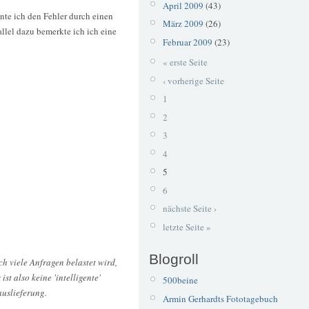
April 2009
(43)
nte ich den Fehler durch einen
März 2009
(26)
allel dazu bemerkte ich ich eine
Februar 2009
(23)
« erste Seite
‹ vorherige Seite
1
2
3
4
5
6
nächste Seite ›
letzte Seite »
Blogroll
ch viele Anfragen belastet wird,
t also keine 'intelligente'
500beine
auslieferung.
Armin Gerhardts Fototagebuch