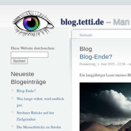
blog.tetti.de
– Man 
Startseite
Diese Website durchsuchen:
Blog
Blog-Ende?
Donnerstag, 1. Juni 2023 - 22:56 – te
Neueste
Ein langjähriger Leser meines 
Blogeinträge
Blog-Ende?
Was lange währt, wird endlich
gut.
Strohner Brücke auf der
Zielgeraden
Die Messerbrücke zu Strohn