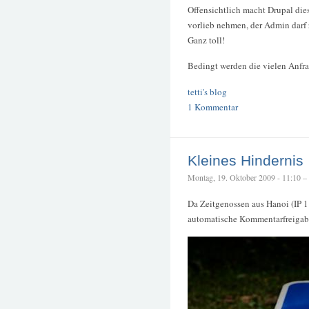
Offensichtlich macht Drupal die
vorlieb nehmen, der Admin darf
Ganz toll!
Bedingt werden die vielen Anfr
tetti's blog
1 Kommentar
Kleines Hindernis
Montag, 19. Oktober 2009 - 11:10 – t
Da Zeitgenossen aus Hanoi (IP 
automatische Kommentarfreigabe