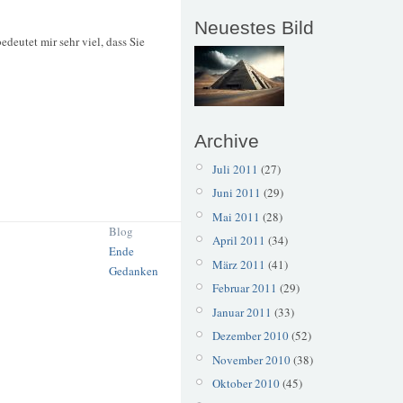
Neuestes Bild
deutet mir sehr viel, dass Sie
Archive
Juli 2011
(27)
Juni 2011
(29)
Mai 2011
(28)
Blog
April 2011
(34)
Ende
März 2011
(41)
Gedanken
Februar 2011
(29)
Januar 2011
(33)
Dezember 2010
(52)
November 2010
(38)
Oktober 2010
(45)