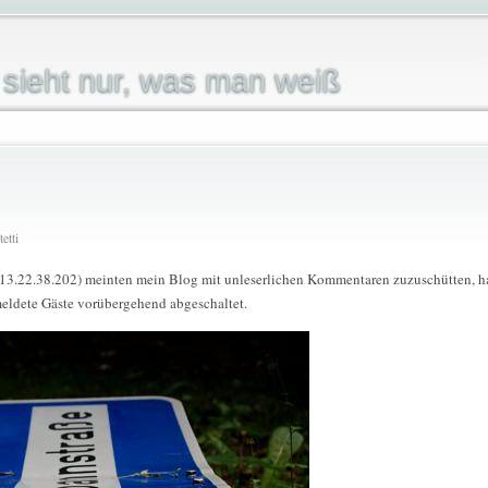
sieht nur, was man weiß
etti
113.22.38.202) meinten mein Blog mit unleserlichen Kommentaren zuzuschütten, h
ldete Gäste vorübergehend abgeschaltet.