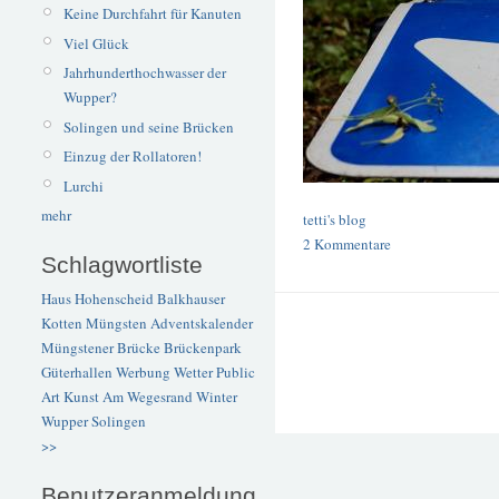
Keine Durchfahrt für Kanuten
Viel Glück
Jahrhunderthochwasser der
Wupper?
Solingen und seine Brücken
Einzug der Rollatoren!
Lurchi
mehr
tetti's blog
2 Kommentare
Schlagwortliste
Haus Hohenscheid
Balkhauser
Kotten
Müngsten
Adventskalender
Müngstener Brücke
Brückenpark
Güterhallen
Werbung
Wetter
Public
Art
Kunst
Am Wegesrand
Winter
Wupper
Solingen
>>
Benutzeranmeldung