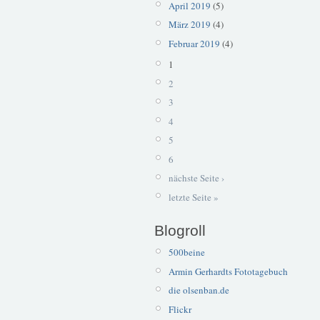
April 2019
(5)
März 2019
(4)
Februar 2019
(4)
1
2
3
4
5
6
nächste Seite ›
letzte Seite »
Blogroll
500beine
Armin Gerhardts Fototagebuch
die olsenban.de
Flickr