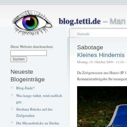
blog.tetti.de
– Man 
Startseite
Diese Website durchsuchen:
Sabotage
Kleines Hindernis
Montag, 19. Oktober 2009 - 11:10 – t
Neueste
Da Zeitgenossen aus Hanoi (IP 
Blogeinträge
Kommentarfreigabe für unangeme
Blog-Ende?
Was lange währt, wird endlich
gut.
Strohner Brücke auf der
Zielgeraden
Die Messerbrücke zu Strohn