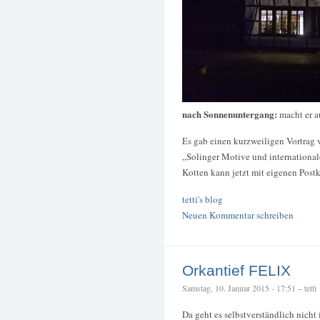
nach Sonnenuntergang:
macht er a
Es gab einen kurzweiligen Vortrag
„Solinger Motive und internationa
Kotten kann jetzt mit eigenen Post
tetti's blog
Neuen Kommentar schreiben
Orkantief FELIX
Samstag, 10. Januar 2015 - 17:51 – tetti
Da geht es selbstverständlich nicht