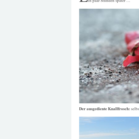
in paar Stunden später …
Der ausgediente Knallfrosch:
selb