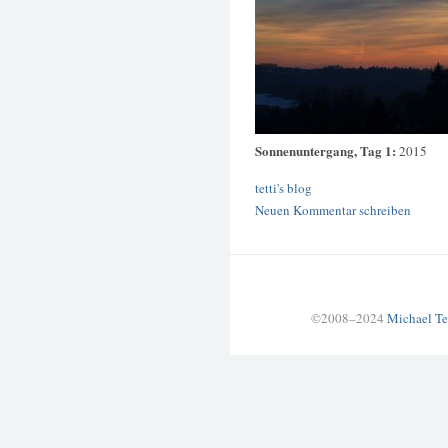
Sonnenuntergang, Tag 1:
2015
tetti's blog
Neuen Kommentar schreiben
©2008–2024
Michael Te