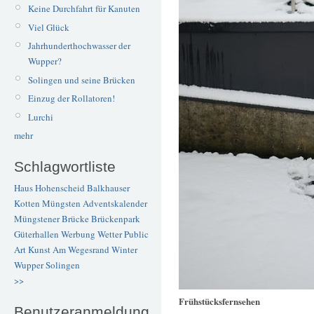
Keine Durchfahrt für Kanuten
Viel Glück
Jahrhunderthochwasser der
Wupper?
Solingen und seine Brücken
Einzug der Rollatoren!
Lurchi
mehr
Schlagwortliste
Haus Hohenscheid
Balkhauser
Kotten
Müngsten
Adventskalender
Müngstener Brücke
Brückenpark
Güterhallen
Werbung
Wetter
Public
Art
Kunst
Am Wegesrand
Winter
Wupper
Solingen
>>
Frühstücksfernsehen
Benutzeranmeldung