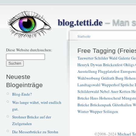
blog.tetti.de
– Man s
Startseite
Diese Website durchsuchen:
Free Tagging (Freie
Tauwetter
Schilder
Wald
Galerie G
Henryk Dywan
Brückenfest
Ohligs
Ausstellung
Flugplatzfest
Europaw
Neueste
Wahlwerbung
Gräfrath
Burg Hohen
Blogeinträge
Landtagswahl
Wupperhof
Sprüche
Schilderwald
Nebel
Auer Kotten
He
Blog-Ende?
Brücke
Haus Hohenscheid
Müngst
Was lange währt, wird endlich
Brücke
Brückenpark
Güterhallen
W
gut.
Winter
Wupper
Solingen
Strohner Brücke auf der
Zielgeraden
Die Messerbrücke zu Strohn
©2008–2024
Michael Te