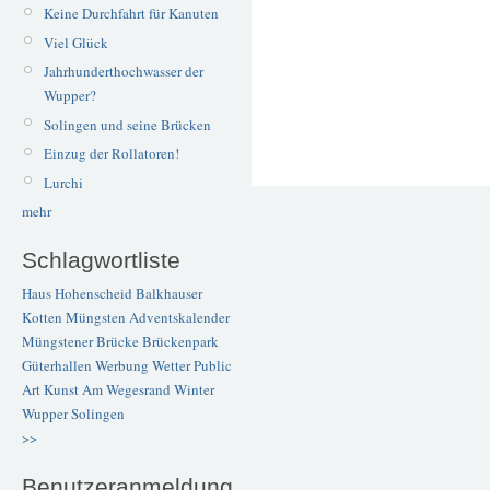
Keine Durchfahrt für Kanuten
Viel Glück
Jahrhunderthochwasser der
Wupper?
Solingen und seine Brücken
Einzug der Rollatoren!
Lurchi
mehr
Schlagwortliste
Haus Hohenscheid
Balkhauser
Kotten
Müngsten
Adventskalender
Müngstener Brücke
Brückenpark
Güterhallen
Werbung
Wetter
Public
Art
Kunst
Am Wegesrand
Winter
Wupper
Solingen
>>
Benutzeranmeldung