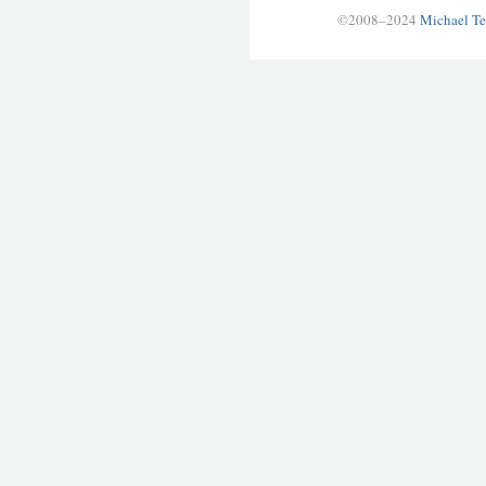
©2008–2024
Michael Te