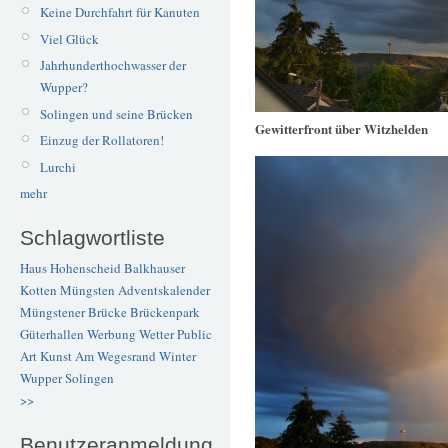
Keine Durchfahrt für Kanuten
Viel Glück
Jahrhunderthochwasser der
Wupper?
Solingen und seine Brücken
Gewitterfront über Witzhelden
Einzug der Rollatoren!
Lurchi
mehr
Schlagwortliste
Haus Hohenscheid
Balkhauser
Kotten
Müngsten
Adventskalender
Müngstener Brücke
Brückenpark
Güterhallen
Werbung
Wetter
Public
Art
Kunst
Am Wegesrand
Winter
Wupper
Solingen
>>
Benutzeranmeldung