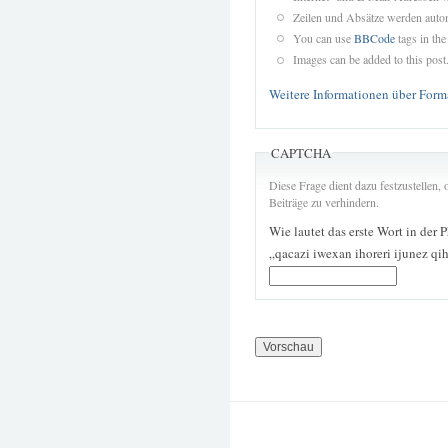
Zeilen und Absätze werden autom
You can use
BBCode
tags in the
Images can be added to this post
Weitere Informationen über Form
CAPTCHA
Diese Frage dient dazu festzustellen
Beiträge zu verhindern.
Wie lautet das erste Wort in der 
„qacazi iwexan ihoreri ijunez 