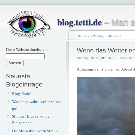
blog.tetti.de
– Man s
Startseite
›
Weblog
›
tetti's blog
Diese Website durchsuchen:
Wenn das Wetter en
Sonntag, 16. August 2020 - 21:40 – tetti
Aufnahmen entstanden am Abend de
Neueste
Blogeinträge
Blog-Ende?
Was lange währt, wird endlich
gut.
Strohner Brücke auf der
Zielgeraden
Die Messerbrücke zu Strohn