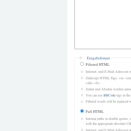
Eingabeformat
Filtered HTML
Internet- und E-Mail-Adressen 
Zulässige HTML-Tags: <a> <em>
<dd> <b>
Zeilen und Absätze werden autom
You can use
BBCode
tags in the
Filtered words will be replaced w
Full HTML
Internal paths in double quotes, 
with the appropriate absolute URL
Internet- und E-Mail-Adressen 