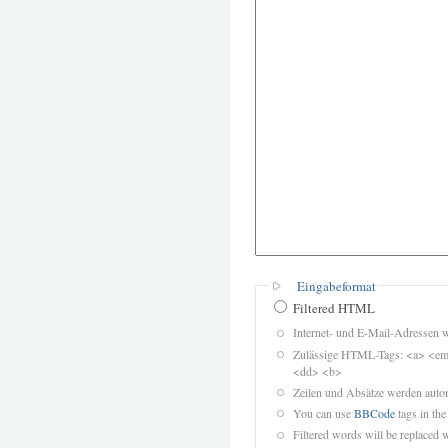
Eingabeformat
Filtered HTML
Internet- und E-Mail-Adressen 
Zulässige HTML-Tags: <a> <em>
<dd> <b>
Zeilen und Absätze werden autom
You can use
BBCode
tags in the
Filtered words will be replaced w