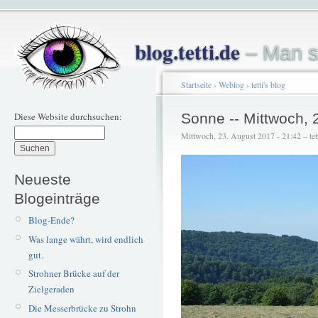
blog.tetti.de
– Man s
Startseite
›
Weblog
›
tetti's blog
Diese Website durchsuchen:
Sonne -- Mittwoch, 
Mittwoch, 23. August 2017 - 21:42 – tet
Neueste
Blogeinträge
Blog-Ende?
Was lange währt, wird endlich
gut.
Strohner Brücke auf der
Zielgeraden
Die Messerbrücke zu Strohn