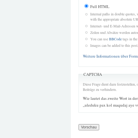
Full HTML
Internal paths in double quotes, 
with the appropriate absolute URL
Internet- und E-Mail-Adressen 
Zeilen und Absätze werden autom
You can use
BBCode
tags in the
Images can be added to this post
Weitere Informationen über Form
CAPTCHA
Diese Frage dient dazu festzustellen
Beiträge zu verhindern.
Wie lautet das zweite Wort in de
„uleduku pax kol maqudaj aye v