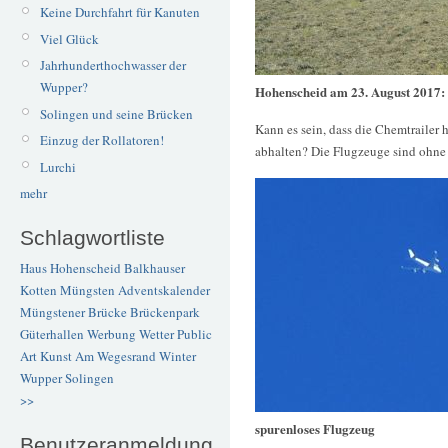
Keine Durchfahrt für Kanuten
Viel Glück
Jahrhunderthochwasser der
Wupper?
Hohenscheid am 23. August 2017:
Solingen und seine Brücken
Kann es sein, dass die Chemtraile
Einzug der Rollatoren!
abhalten? Die Flugzeuge sind ohne
Lurchi
mehr
Schlagwortliste
Haus Hohenscheid
Balkhauser
Kotten
Müngsten
Adventskalender
Müngstener Brücke
Brückenpark
Güterhallen
Werbung
Wetter
Public
Art
Kunst
Am Wegesrand
Winter
Wupper
Solingen
>>
spurenloses Flugzeug
Benutzeranmeldung