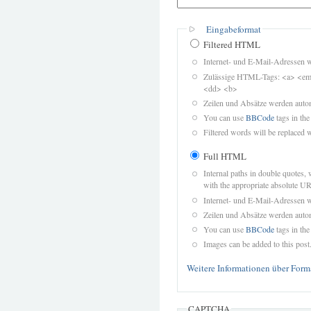
Eingabeformat
Filtered HTML
Internet- und E-Mail-Adressen 
Zulässige HTML-Tags: <a> <em>
<dd> <b>
Zeilen und Absätze werden autom
You can use
BBCode
tags in the
Filtered words will be replaced w
Full HTML
Internal paths in double quotes, 
with the appropriate absolute URL
Internet- und E-Mail-Adressen 
Zeilen und Absätze werden autom
You can use
BBCode
tags in the
Images can be added to this post
Weitere Informationen über Form
CAPTCHA