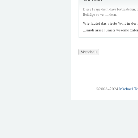
Diese Frage dient dazu festzustellen
Beiträge zu verhindern.
Wie lautet das vierte Wort in der
„umoh arasel umeti weseme xafe
©2008–2024
Michael Te