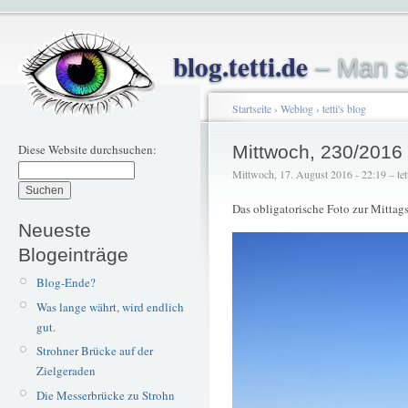
blog.tetti.de
– Man s
Startseite
›
Weblog
›
tetti's blog
Diese Website durchsuchen:
Mittwoch, 230/2016
Mittwoch, 17. August 2016 - 22:19 – tet
Das obligatorische Foto zur Mittags
Neueste
Blogeinträge
Blog-Ende?
Was lange währt, wird endlich
gut.
Strohner Brücke auf der
Zielgeraden
Die Messerbrücke zu Strohn