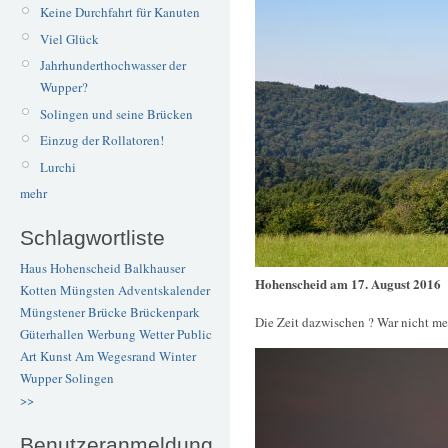
Keine Durchfahrt für Kanuten
Viel Glück
Jahrhunderthochwasser der
Wupper?
Solingen und seine Brücken
Einzug der Rollatoren!
Lurchi
mehr
Schlagwortliste
Haus Hohenscheid
Balkhauser
Hohenscheid am 17. August 2016
Kotten
Müngsten
Adventskalender
Müngstener Brücke
Brückenpark
Die Zeit dazwischen ? War nicht me
Güterhallen
Werbung
Wetter
Public
Art
Kunst
Am Wegesrand
Winter
Wupper
Solingen
>>
Benutzeranmeldung