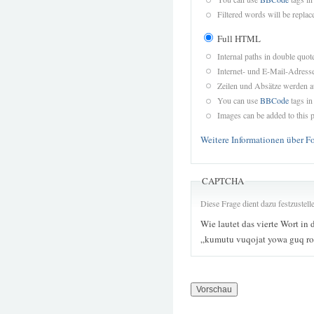
Filtered words will be replace
Full HTML
Internal paths in double quot
Internet- und E-Mail-Adres
Zeilen und Absätze werden a
You can use
BBCode
tags in
Images can be added to this p
Weitere Informationen über F
CAPTCHA
Diese Frage dient dazu festzustel
Wie lautet das vierte Wort in 
„kumutu vuqojat yowa guq ro