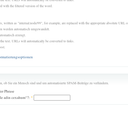
d with the filtered version of the word.
es, written as "internal:node/99", for example, are replaced with the appropriate absolute URL or
sen werden automatisch umgewandelt.
utomatisch erzeugt.
 the text. URLs will automatically be converted to links.
ost.
ormatierungsoptionen
len, ob Sie ein Mensch sind und um automatisierte SPAM-Beiträge zu verhindern.
der Phrase
le adin cexahum“?:
*