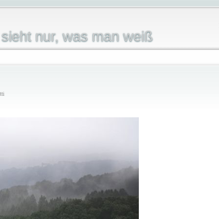
sieht nur, was man weiß
ti