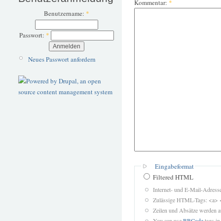
Kommentar:
*
Benutzername:
*
Passwort:
*
Neues Passwort anfordern
Eingabeformat
Filtered HTML
Internet- und E-Mail-Adres
Zulässige HTML-Tags: <a> 
Zeilen und Absätze werden a
You can use
BBCode
tags in