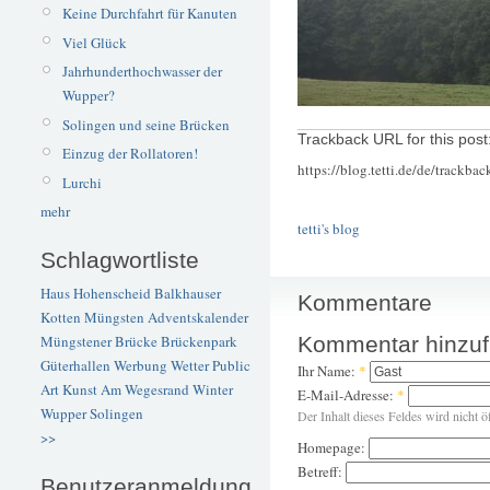
Keine Durchfahrt für Kanuten
Viel Glück
Jahrhunderthochwasser der
Wupper?
Solingen und seine Brücken
Trackback URL for this post
Einzug der Rollatoren!
https://blog.tetti.de/de/trackba
Lurchi
mehr
tetti's blog
Schlagwortliste
Haus Hohenscheid
Balkhauser
Kommentare
Kotten
Müngsten
Adventskalender
Kommentar hinzu
Müngstener Brücke
Brückenpark
Güterhallen
Werbung
Wetter
Public
Ihr Name:
*
Art
Kunst
Am Wegesrand
Winter
E-Mail-Adresse:
*
Wupper
Solingen
Der Inhalt dieses Feldes wird nicht ö
>>
Homepage:
Betreff:
Benutzeranmeldung