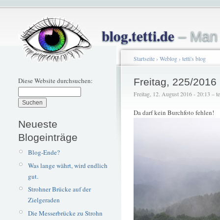
blog.tetti.de
– Man 
Startseite
›
Weblog
›
tetti's blog
Diese Website durchsuchen:
Freitag, 225/2016
Freitag, 12. August 2016 - 20:13 – tet
Da darf kein Burchfoto fehlen!
Neueste
Blogeinträge
Blog-Ende?
Was lange währt, wird endlich
gut.
Strohner Brücke auf der
Zielgeraden
Die Messerbrücke zu Strohn