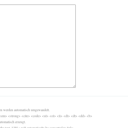
sen werden automatisch umgewandelt.
<em> <strong> <cite> <code> <ul> <ol> <li> <dl> <dt> <dd> <b>
utomatisch erzeugt.
 the text. URLs will automatically be converted to links.