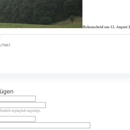
Hohenscheid am 12. August 
:
ck/7683
fügen
ffentlich zugänglich angezeigt.