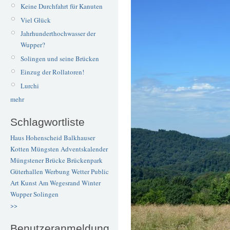
Keine Durchfahrt für Kanuten
Viel Glück
Jahrhunderthochwasser der
Wupper?
Solingen und seine Brücken
Einzug der Rollatoren!
Lurchi
mehr
Schlagwortliste
Haus Hohenscheid
Balkhauser
Kotten
Müngsten
Adventskalender
Müngstener Brücke
Brückenpark
Güterhallen
Werbung
Wetter
Public
Art
Kunst
Am Wegesrand
Winter
Wupper
Solingen
>>
Benutzeranmeldung