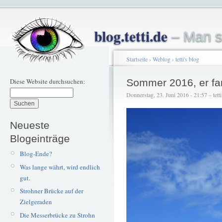
blog.tetti.de
– Man s
Startseite
›
Weblog
›
tetti's blog
Diese Website durchsuchen:
Sommer 2016, er fa
Donnerstag, 23. Juni 2016 - 21:57 – tetti
Neueste
Blogeinträge
Blog-Ende?
Was lange währt, wird endlich
gut.
Strohner Brücke auf der
Zielgeraden
Die Messerbrücke zu Strohn