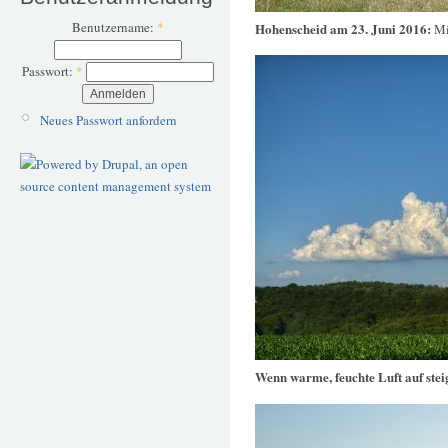
Benutzername:
*
Hohenscheid am 23. Juni 2016:
Mi
Passwort:
*
Neues Passwort anfordern
Wenn warme, feuchte Luft auf stei