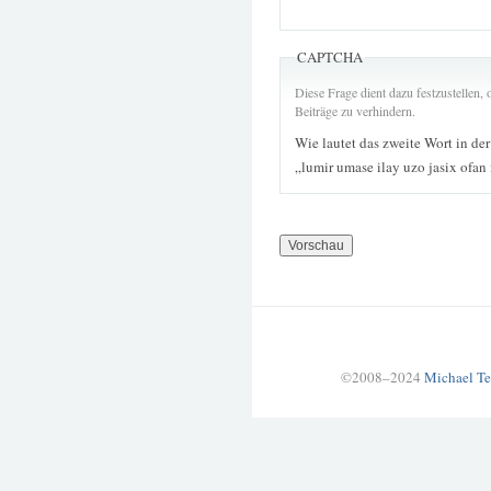
CAPTCHA
Diese Frage dient dazu festzustellen
Beiträge zu verhindern.
Wie lautet das zweite Wort in de
„lumir umase ilay uzo jasix ofan
©2008–2024
Michael Te