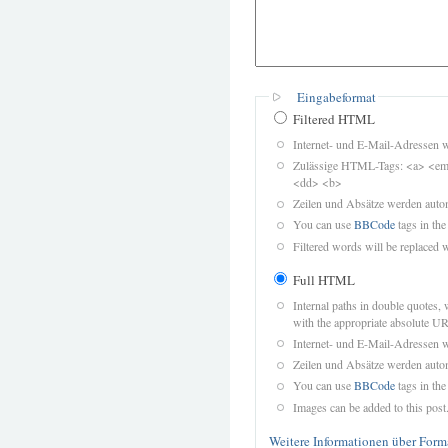
Eingabeformat
Filtered HTML
Internet- und E-Mail-Adressen 
Zulässige HTML-Tags: <a> <em>
<dd> <b>
Zeilen und Absätze werden autom
You can use
BBCode
tags in the
Filtered words will be replaced w
Full HTML
Internal paths in double quotes, 
with the appropriate absolute URL
Internet- und E-Mail-Adressen 
Zeilen und Absätze werden autom
You can use
BBCode
tags in the
Images can be added to this post
Weitere Informationen über Form