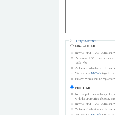
Eingabeformat
Filtered HTML
Internet- und E-Mail-Adressen 
Zulässige HTML-Tags: <a> <em>
<dd> <b>
Zeilen und Absätze werden autom
You can use
BBCode
tags in the
Filtered words will be replaced w
Full HTML
Internal paths in double quotes, 
with the appropriate absolute URL
Internet- und E-Mail-Adressen 
Zeilen und Absätze werden autom
You can use
BBCode
tags in the