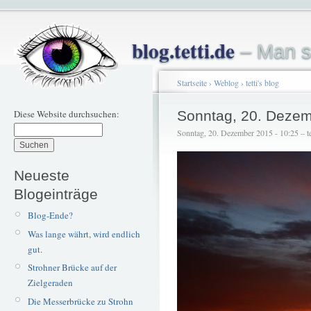
blog.tetti.de
– Man s
Startseite
›
Weblog
›
tetti's blog
Diese Website durchsuchen:
Sonntag, 20. Dezem
Sonntag, 20. Dezember 2015 - 10:25 – te
Neueste
Blogeinträge
Blog-Ende?
Was lange währt, wird endlich
gut.
Strohner Brücke auf der
Zielgeraden
Die Messerbrücke zu Strohn