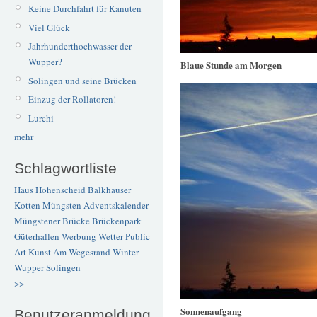
Keine Durchfahrt für Kanuten
Viel Glück
Jahrhunderthochwasser der
Wupper?
Blaue Stunde am Morgen
Solingen und seine Brücken
Einzug der Rollatoren!
Lurchi
mehr
Schlagwortliste
Haus Hohenscheid
Balkhauser
Kotten
Müngsten
Adventskalender
Müngstener Brücke
Brückenpark
Güterhallen
Werbung
Wetter
Public
Art
Kunst
Am Wegesrand
Winter
Wupper
Solingen
>>
Sonnenaufgang
Benutzeranmeldung