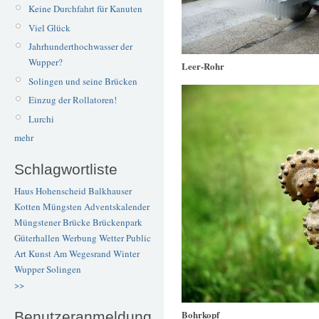
Keine Durchfahrt für Kanuten
Viel Glück
Jahrhunderthochwasser der
Wupper?
Leer-Rohr
Solingen und seine Brücken
Einzug der Rollatoren!
Lurchi
mehr
Schlagwortliste
Haus Hohenscheid
Balkhauser
Kotten
Müngsten
Adventskalender
Müngstener Brücke
Brückenpark
Güterhallen
Werbung
Wetter
Public
Art
Kunst
Am Wegesrand
Winter
Wupper
Solingen
>>
Bohrkopf
Benutzeranmeldung