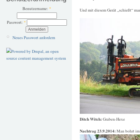
Benutzername:
*
Und mit diesem Gerät „schießt“ man
Passwort:
*
Neues Passwort anfordern
Ditch Witch:
Graben-Hexe
Nachtrag 23.9.2014:
Man bohrt im 