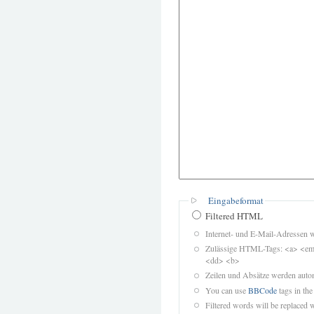
Eingabeformat
Filtered HTML
Internet- und E-Mail-Adressen 
Zulässige HTML-Tags: <a> <em>
<dd> <b>
Zeilen und Absätze werden autom
You can use
BBCode
tags in the
Filtered words will be replaced w