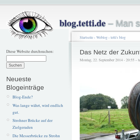
blog.tetti.de
– Man s
Startseite
›
Weblog
›
tetti's blog
Diese Website durchsuchen:
Das Netz der Zukunf
Montag, 22. September 2014 - 20:55 – te
Neueste
Blogeinträge
Blog-Ende?
Was lange währt, wird endlich
gut.
Strohner Brücke auf der
Zielgeraden
Die Messerbrücke zu Strohn