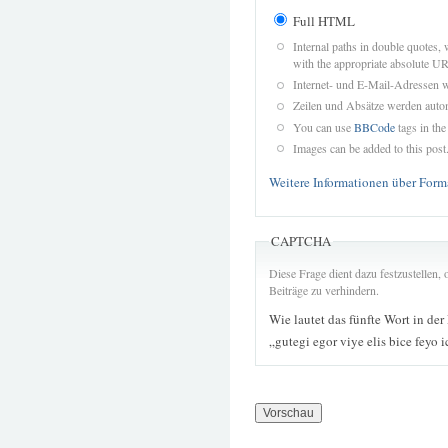
Full HTML
Internal paths in double quotes, 
with the appropriate absolute URL
Internet- und E-Mail-Adressen 
Zeilen und Absätze werden autom
You can use
BBCode
tags in the
Images can be added to this post
Weitere Informationen über Form
CAPTCHA
Diese Frage dient dazu festzustellen
Beiträge zu verhindern.
Wie lautet das fünfte Wort in der
„gutegi egor viye elis bice feyo