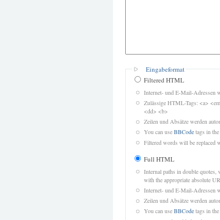
Eingabeformat
Filtered HTML
Internet- und E-Mail-Adressen 
Zulässige HTML-Tags: <a> <em>
<dd> <b>
Zeilen und Absätze werden autom
You can use
BBCode
tags in the
Filtered words will be replaced w
Full HTML
Internal paths in double quotes, 
with the appropriate absolute URL
Internet- und E-Mail-Adressen 
Zeilen und Absätze werden autom
You can use
BBCode
tags in the