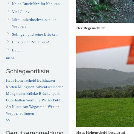
Keine Durchfahrt für Kanuten
Viel Glück
Jahrhunderthochwasser der
Wupper?
Der Regenschirm
Solingen und seine Brücken
Einzug der Rollatoren!
Lurchi
mehr
Schlagwortliste
Haus Hohenscheid
Balkhauser
Kotten
Müngsten
Adventskalender
Müngstener Brücke
Brückenpark
Güterhallen
Werbung
Wetter
Public
Art
Kunst
Am Wegesrand
Winter
Wupper
Solingen
>>
Haus Hohenscheid beschirmt
Benutzeranmeldung