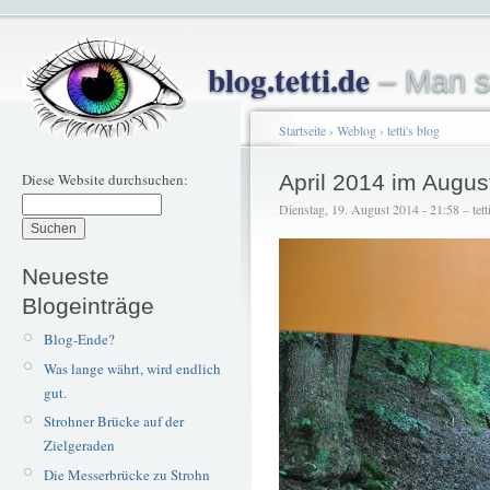
blog.tetti.de
– Man s
Startseite
›
Weblog
›
tetti's blog
Diese Website durchsuchen:
April 2014 im Augus
Dienstag, 19. August 2014 - 21:58 – tett
Neueste
Blogeinträge
Blog-Ende?
Was lange währt, wird endlich
gut.
Strohner Brücke auf der
Zielgeraden
Die Messerbrücke zu Strohn