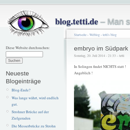
blog.tetti.de
– Man s
Startseite
›
Weblog
›
tetti's blog
Diese Website durchsuchen:
embryo im Südpark
Sonntag, 20. Juli 2014 - 21:33 – tetti
In Solingen findet NICHTS statt !
Neueste
Angeblich !
Blogeinträge
Blog-Ende?
Was lange währt, wird endlich
gut.
Strohner Brücke auf der
Zielgeraden
Die Messerbrücke zu Strohn