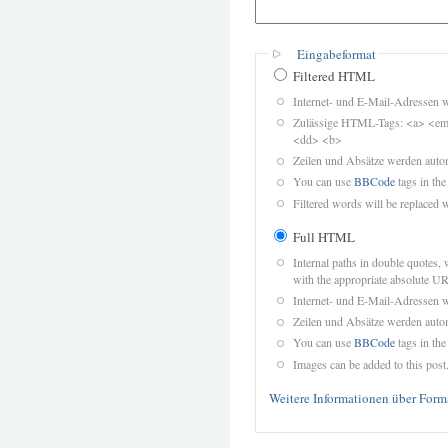
Eingabeformat
Filtered HTML
Internet- und E-Mail-Adressen 
Zulässige HTML-Tags: <a> <em>
<dd> <b>
Zeilen und Absätze werden autom
You can use
BBCode
tags in the
Filtered words will be replaced w
Full HTML
Internal paths in double quotes, 
with the appropriate absolute URL
Internet- und E-Mail-Adressen 
Zeilen und Absätze werden autom
You can use
BBCode
tags in the
Images can be added to this post
Weitere Informationen über Form