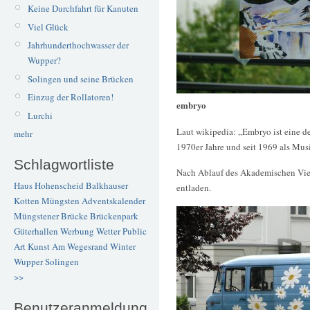
Keine Durchfahrt für Kanuten
Viel Glück
Jahrhunderthochwasser der
Wupper?
Solingen und seine Brücken
Einzug der Rollatoren!
embryo
Lurchi
Laut wikipedia: „Embryo ist eine d
mehr
1970er Jahre und seit 1969 als Mus
Schlagwortliste
Nach Ablauf des Akademischen Viert
Haus Hohenscheid
Balkhauser
entladen.
Kotten
Müngsten
Adventskalender
Müngstener Brücke
Brückenpark
Güterhallen
Werbung
Wetter
Public
Art
Kunst
Am Wegesrand
Winter
Wupper
Solingen
>>
Benutzeranmeldung