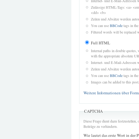
Internet- und E-Mail-Adressen 
Zulässige HTML-Tags: <a> <em>
<dd> <b>
Zeilen und Absätze werden autom
You can use
BBCode
tags in the
Filtered words will be replaced w
Full HTML
Internal paths in double quotes, 
with the appropriate absolute URL
Internet- und E-Mail-Adressen 
Zeilen und Absätze werden autom
You can use
BBCode
tags in the
Images can be added to this post
Weitere Informationen über Form
CAPTCHA
Diese Frage dient dazu festzustellen
Beiträge zu verhindern.
Wie lautet das erste Wort in der 