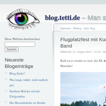
blog.tetti.de
– Man s
Startseite
›
Weblog
›
tetti's blog
Diese Website durchsuchen:
Flugplatzfest mit Ku
Band
Mittwoch, 21. August 2013 - 21:10 – tet
Neueste
33. A
Bald ist es wieder so weit, die
Blogeinträge
Haustüre!
Blog-Ende?
Was lange währt, wird endlich
gut.
Strohner Brücke auf der
Zielgeraden
Die Messerbrücke zu Strohn