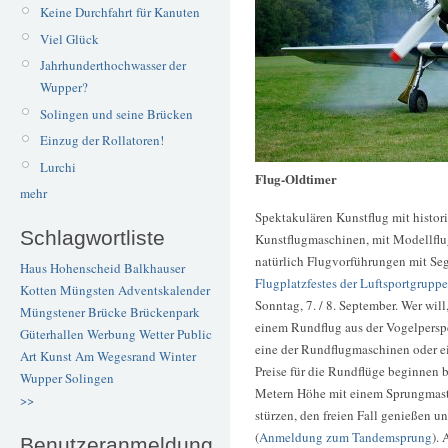
Keine Durchfahrt für Kanuten
Viel Glück
Jahrhunderthochwasser der
Wupper?
Solingen und seine Brücken
Einzug der Rollatoren!
Lurchi
Flug-Oldtimer
mehr
Spektakulären Kunstflug mit histo
Schlagwortliste
Kunstflugmaschinen, mit Modellfl
natürlich Flugvorführungen mit Seg
Haus Hohenscheid
Balkhauser
Flugplatzfestes der Luftsportgrupp
Kotten
Müngsten
Adventskalender
Sonntag, 7. / 8. September. Wer wil
Müngstener Brücke
Brückenpark
einem Rundflug aus der Vogelperspe
Güterhallen
Werbung
Wetter
Public
eine der Rundflugmaschinen oder ei
Art
Kunst
Am Wegesrand
Winter
Preise für die Rundflüge beginnen 
Wupper
Solingen
Metern Höhe mit einem Sprungmaster
>>
stürzen, den freien Fall genießen u
(
Anmeldung zum Tandemsprung
).
Benutzeranmeldung