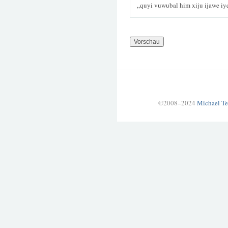
„quyi vuwubal him xiju ijawe i
©2008–2024
Michael Te