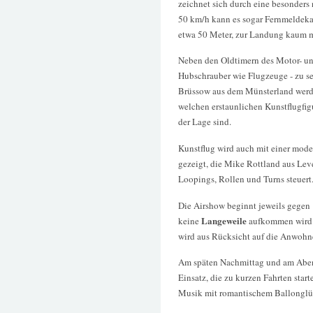
zeichnet sich durch eine besonders
50 km/h kann es sogar Fernmeldeka
etwa 50 Meter, zur Landung kaum m
Neben den Oldtimern des Motor- un
Hubschrauber wie Flugzeuge - zu se
Brüssow aus dem Münsterland werde
welchen erstaunlichen Kunstflugfig
der Lage sind.
Kunstflug wird auch mit einer mod
gezeigt, die Mike Rottland aus Le
Loopings, Rollen und Turns steuert
Die Airshow beginnt jeweils gegen 
Langeweile
keine
aufkommen wird. 
wird aus Rücksicht auf die Anwohne
Am späten Nachmittag und am Abe
Einsatz, die zu kurzen Fahrten sta
Musik mit romantischem Ballonglüh