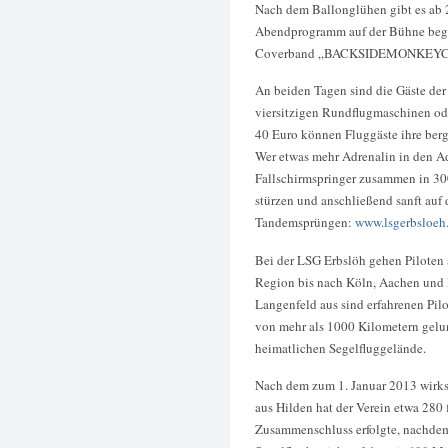
Nach dem Ballonglühen gibt es ab
Abendprogramm auf der Bühne begi
Coverband „BACKSIDEMONKEYC
An beiden Tagen sind die Gäste de
viersitzigen Rundflugmaschinen od
40 Euro können Fluggäste ihre berg
Wer etwas mehr Adrenalin in den A
Fallschirmspringer zusammen in 30
stürzen und anschließend sanft au
Tandemsprüngen:
www.lsgerbsloeh.
Bei der LSG Erbslöh gehen Piloten
Region bis nach Köln, Aachen und 
Langenfeld aus sind erfahrenen Pil
von mehr als 1000 Kilometern gelu
heimatlichen Segelfluggelände.
Nach dem zum 1. Januar 2013 wirk
aus Hilden hat der Verein etwa 280 
Zusammenschluss erfolgte, nachdem