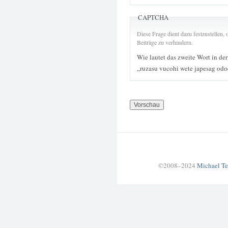
CAPTCHA
Diese Frage dient dazu festzustellen
Beiträge zu verhindern.
Wie lautet das zweite Wort in de
„ruzasu vucohi wete japesag od
©2008–2024
Michael Te