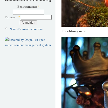
Benutzername:
*
Passwort:
*
Neues Passwort anfordern
Froschkönig in rot