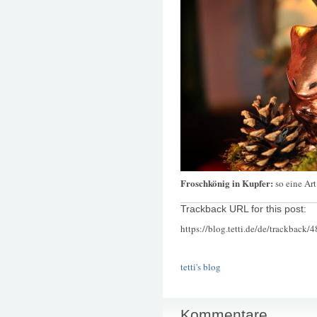
Froschkönig in Kupfer:
so eine Ar
Trackback URL for this post:
https://blog.tetti.de/de/trackback/
tetti's blog
Kommentare