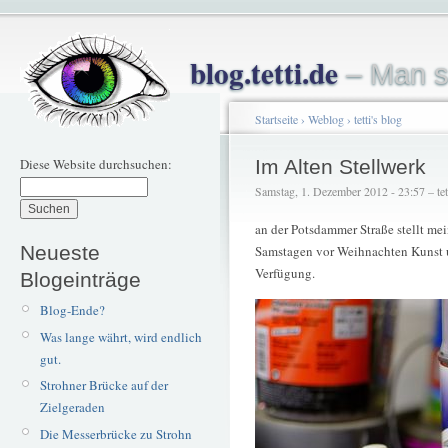
blog.tetti.de
– Man s
Startseite
›
Weblog
›
tetti's blog
Diese Website durchsuchen:
Im Alten Stellwerk
Samstag, 1. Dezember 2012 - 23:57 – tet
an der Potsdammer Straße stellt me
Neueste
Samstagen vor Weihnachten Kunst
Verfügung.
Blogeinträge
Blog-Ende?
Was lange währt, wird endlich
gut.
Strohner Brücke auf der
Zielgeraden
Die Messerbrücke zu Strohn