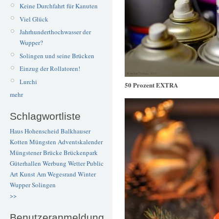
Keine Durchfahrt für Kanuten
Viel Glück
Jahrhunderthochwasser der
Wupper?
Solingen und seine Brücken
Einzug der Rollatoren!
Lurchi
50 Prozent EXTRA
mehr
Schlagwortliste
Haus Hohenscheid
Balkhauser
Kotten
Müngsten
Adventskalender
Müngstener Brücke
Brückenpark
Güterhallen
Werbung
Wetter
Public
Art
Kunst
Am Wegesrand
Winter
Wupper
Solingen
>>
Benutzeranmeldung