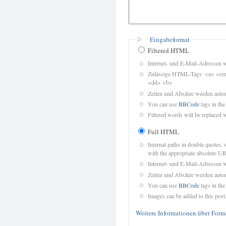
Eingabeformat
Filtered HTML
Internet- und E-Mail-Adressen 
Zulässige HTML-Tags: <a> <em>
<dd> <b>
Zeilen und Absätze werden autom
You can use
BBCode
tags in the
Filtered words will be replaced w
Full HTML
Internal paths in double quotes, 
with the appropriate absolute URL
Internet- und E-Mail-Adressen 
Zeilen und Absätze werden autom
You can use
BBCode
tags in the
Images can be added to this post
Weitere Informationen über Form