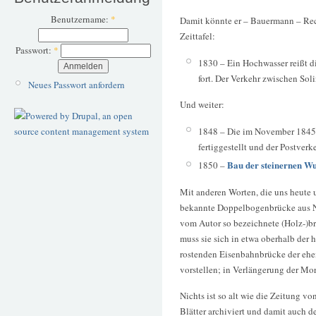
Benutzername:
*
Damit könnte er – Bauermann – Rech
Zeittafel:
Passwort:
*
1830 – Ein Hochwasser reißt d
fort. Der Verkehr zwischen So
Neues Passwort anfordern
Und weiter:
1848 – Die im November 1845
fertiggestellt und der Postver
Bau der steinernen W
1850 –
Mit anderen Worten, die uns heut
bekannte Doppelbogenbrücke aus Na
vom Autor so bezeichnete (Holz-)br
muss sie sich in etwa oberhalb der
rostenden Eisenbahnbrücke der eh
vorstellen; in Verlängerung der Mor
Nichts ist so alt wie die Zeitung vo
Blätter archiviert und damit auch de