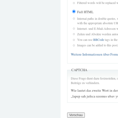
Filtered words will be replaced w
Full HTML
Internal paths in double quotes, 
with the appropriate absolute URL
Internet- und E-Mail-Adressen 
Zeilen und Absätze werden autom
You can use
BBCode
tags in the
Images can be added to this post
Weitere Informationen über Form
CAPTCHA
Diese Frage dient dazu festzustellen
Beiträge zu verhindern.
Wie lautet das zweite Wort in de
„lapep sah jufeca uzemus ubav 