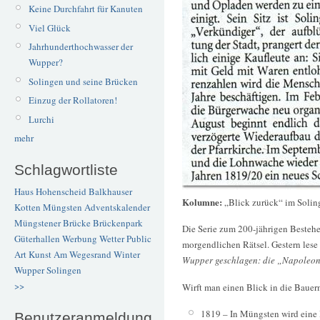
Keine Durchfahrt für Kanuten
Viel Glück
Jahrhunderthochwasser der
Wupper?
Solingen und seine Brücken
Einzug der Rollatoren!
Lurchi
mehr
Schlagwortliste
Haus Hohenscheid
Balkhauser
Kolumne:
„Blick zurück“ im Solin
Kotten
Müngsten
Adventskalender
Müngstener Brücke
Brückenpark
Die Serie zum 200-jährigen Bestehe
Güterhallen
Werbung
Wetter
Public
morgendlichen Rätsel. Gestern lese 
Art
Kunst
Am Wegesrand
Winter
Wupper geschlagen: die „Napoleon
Wupper
Solingen
>>
Wirft man einen Blick in die Bauerm
1819 – In Müngsten wird eine
Benutzeranmeldung