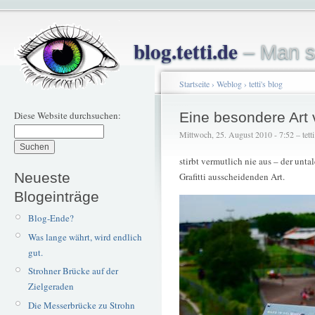
blog.tetti.de
– Man s
Startseite
›
Weblog
›
tetti's blog
Diese Website durchsuchen:
Eine besondere Art
Mittwoch, 25. August 2010 - 7:52 – tetti
stirbt vermutlich nie aus – der unta
Neueste
Grafitti ausscheidenden Art.
Blogeinträge
Blog-Ende?
Was lange währt, wird endlich
gut.
Strohner Brücke auf der
Zielgeraden
Die Messerbrücke zu Strohn