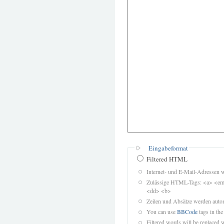
Eingabeformat
Filtered HTML
Internet- und E-Mail-Adressen 
Zulässige HTML-Tags: <a> <em>
<dd> <b>
Zeilen und Absätze werden autom
You can use
BBCode
tags in the
Filtered words will be replaced w