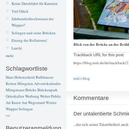
Keine Durchfahrt für Kanuten
Viel Glück
Jahrhunderthochwasser der
Wupper?
Solingen und seine Brücken
Einzug der Rollatoren!
Blick von der Brücke an der Brüh
Lurchi
Trackback URL for this post:
mehr
https://blog.tetti.de/de/trackback/
Schlagwortliste
Haus Hohenscheid
Balkhauser
tetti's blog
Kotten
Müngsten
Adventskalender
Müngstener Brücke
Brückenpark
Güterhallen
Werbung
Wetter
Public
Kommentare
Art
Kunst
Am Wegesrand
Winter
Wupper
Solingen
Der untalentierte Schmie
>>
...der sich seiner Talentfreiheit auc
Benutzeranmeldung