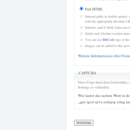
Full HTML
Internal paths in double quotes, 
with the appropriate absolute URL
Internet- und E-Mail-Adressen 
Zeilen und Absätze werden autom
You can use
BBCode
tags in the
Images can be added to this post
Weitere Informationen über Form
CAPTCHA
Diese Frage dient dazu festzustellen
Beiträge zu verhindern.
Wie lautet das sechste Wort in d
„quz igosi ijiva sodajog xilug 