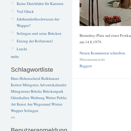
Keine Durchfahrt für Kanuten
Viel Glück
Jahrhunderthochwasser der
Wupper?
Solingen und seine Brücken
Bremshey-Platz auf einer Postka
Einzug der Rollatoren!
am 14.8.1979.
Lurchi
Neuen Kommentar schreiben
mehr
Miniaturansicht
Biggest
Schlagwortliste
Haus Hohenscheid
Balkhauser
Kotten
Müngsten
Adventskalender
Müngstener Brücke
Brückenpark
Güterhallen
Werbung
Wetter
Public
Art
Kunst
Am Wegesrand
Winter
Wupper
Solingen
>>
Benutzeranmeldung