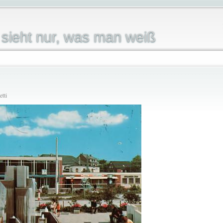
sieht nur, was man weiß
tti