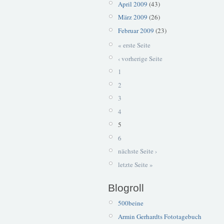
April 2009
(43)
März 2009
(26)
Februar 2009
(23)
« erste Seite
‹ vorherige Seite
1
2
3
4
5
6
nächste Seite ›
letzte Seite »
Blogroll
500beine
Armin Gerhardts Fototagebuch