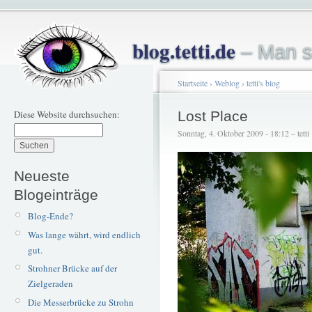
blog.tetti.de
– Man s
Startseite
›
Weblog
›
tetti's blog
Diese Website durchsuchen:
Lost Place
Sonntag, 4. Oktober 2009 - 18:12 – tetti
Neueste
Blogeinträge
Blog-Ende?
Was lange währt, wird endlich
gut.
Strohner Brücke auf der
Zielgeraden
Die Messerbrücke zu Strohn