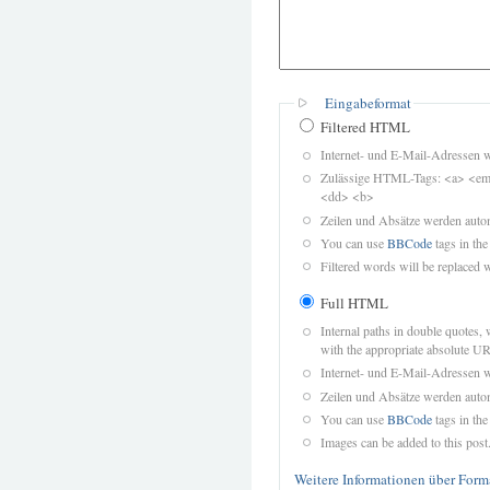
Eingabeformat
Filtered HTML
Internet- und E-Mail-Adressen 
Zulässige HTML-Tags: <a> <em>
<dd> <b>
Zeilen und Absätze werden autom
You can use
BBCode
tags in the
Filtered words will be replaced w
Full HTML
Internal paths in double quotes, 
with the appropriate absolute URL
Internet- und E-Mail-Adressen 
Zeilen und Absätze werden autom
You can use
BBCode
tags in the
Images can be added to this post
Weitere Informationen über Form