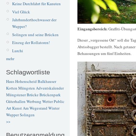
Keine Durchfahrt für Kanuten
Viel Glück
Jahrhunderthochwasser der
Wupper?
Eingangsbereich:
Graffiti-Übungss
Solingen und seine Brücken
Dieser „vergessene Ort“ soll die T
Einzug der Rollatoren!
Abrissbagger bestellt. Nach getaner
Lurchi
Behausungen um fünf Einheiten.
mehr
Schlagwortliste
Haus Hohenscheid
Balkhauser
Kotten
Müngsten
Adventskalender
Müngstener Brücke
Brückenpark
Güterhallen
Werbung
Wetter
Public
Art
Kunst
Am Wegesrand
Winter
Wupper
Solingen
>>
Benutzeranmeldung