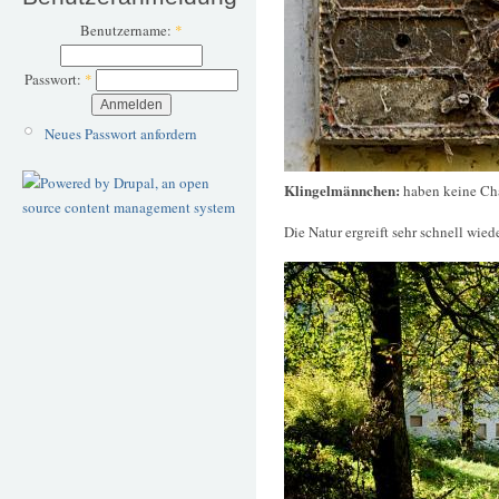
Benutzername:
*
Passwort:
*
Neues Passwort anfordern
Klingelmännchen:
haben keine Ch
Die Natur ergreift sehr schnell wie