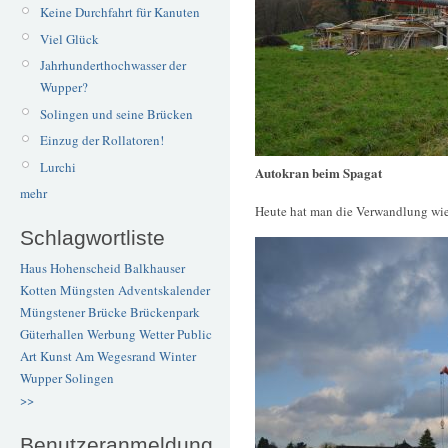
Keine Durchfahrt für Kanuten
Viel Glück
Jahrhunderthochwasser der
Wupper?
Solingen und seine Brücken
Einzug der Rollatoren!
Lurchi
Autokran beim Spagat
mehr
Heute hat man die Verwandlung wied
Schlagwortliste
Haus Hohenscheid
Balkhauser
Kotten
Müngsten
Adventskalender
Müngstener Brücke
Brückenpark
Güterhallen
Werbung
Wetter
Public
Art
Kunst
Am Wegesrand
Winter
Wupper
Solingen
>>
Benutzeranmeldung