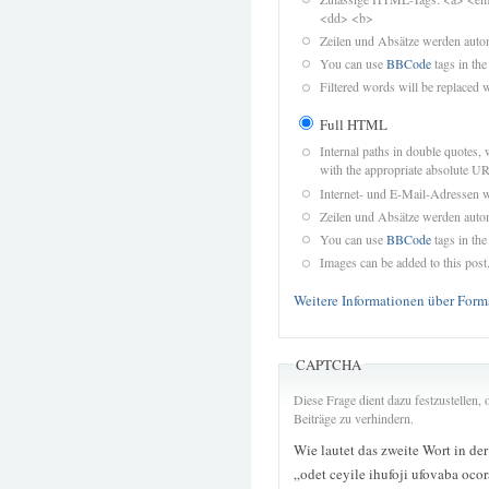
<dd> <b>
Zeilen und Absätze werden autom
You can use
BBCode
tags in the
Filtered words will be replaced w
Full HTML
Internal paths in double quotes, 
with the appropriate absolute URL
Internet- und E-Mail-Adressen 
Zeilen und Absätze werden autom
You can use
BBCode
tags in the
Images can be added to this post
Weitere Informationen über Form
CAPTCHA
Diese Frage dient dazu festzustellen
Beiträge zu verhindern.
Wie lautet das zweite Wort in de
„odet ceyile ihufoji ufovaba ocor