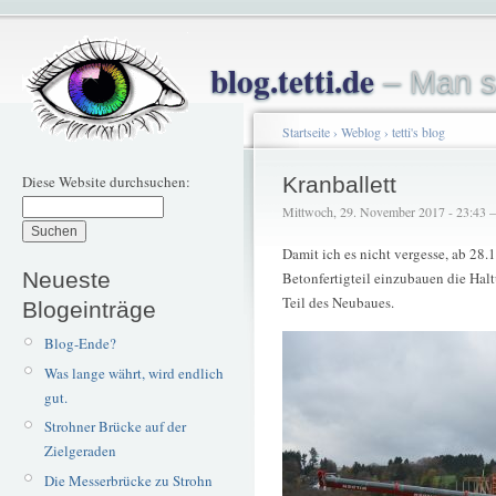
blog.tetti.de
– Man s
Startseite
›
Weblog
›
tetti's blog
Diese Website durchsuchen:
Kranballett
Mittwoch, 29. November 2017 - 23:43 – 
Damit ich es nicht vergesse, ab 28
Neueste
Betonfertigteil einzubauen die Halt
Teil des Neubaues.
Blogeinträge
Blog-Ende?
Was lange währt, wird endlich
gut.
Strohner Brücke auf der
Zielgeraden
Die Messerbrücke zu Strohn