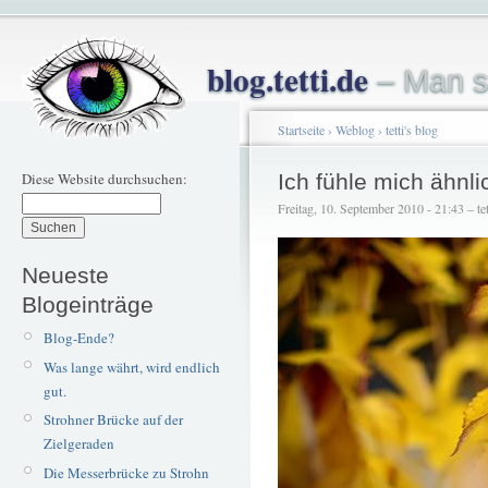
blog.tetti.de
– Man s
Startseite
›
Weblog
›
tetti's blog
Diese Website durchsuchen:
Ich fühle mich ähnli
Freitag, 10. September 2010 - 21:43 – tet
Neueste
Blogeinträge
Blog-Ende?
Was lange währt, wird endlich
gut.
Strohner Brücke auf der
Zielgeraden
Die Messerbrücke zu Strohn