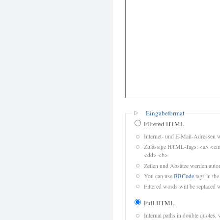
Eingabeformat
Filtered HTML
Internet- und E-Mail-Adressen 
Zulässige HTML-Tags: <a> <em>
<dd> <b>
Zeilen und Absätze werden autom
You can use
BBCode
tags in the
Filtered words will be replaced w
Full HTML
Internal paths in double quotes, 