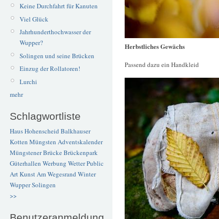
Keine Durchfahrt für Kanuten
Viel Glück
Jahrhunderthochwasser der
Wupper?
Herbstliches Gewächs
Solingen und seine Brücken
Passend dazu ein Handkleid
Einzug der Rollatoren!
Lurchi
mehr
Schlagwortliste
Haus Hohenscheid
Balkhauser
Kotten
Müngsten
Adventskalender
Müngstener Brücke
Brückenpark
Güterhallen
Werbung
Wetter
Public
Art
Kunst
Am Wegesrand
Winter
Wupper
Solingen
>>
Benutzeranmeldung