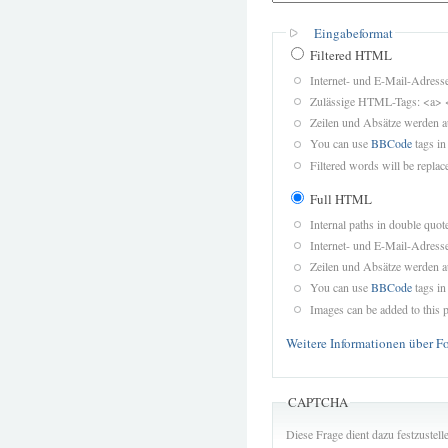
Eingabeformat
Filtered HTML
Internet- und E-Mail-Adres
Zulässige HTML-Tags: <a> 
Zeilen und Absätze werden a
You can use
BBCode
tags in
Filtered words will be replace
Full HTML
Internal paths in double quot
Internet- und E-Mail-Adres
Zeilen und Absätze werden a
You can use
BBCode
tags in
Images can be added to this p
Weitere Informationen über F
CAPTCHA
Diese Frage dient dazu festzustel