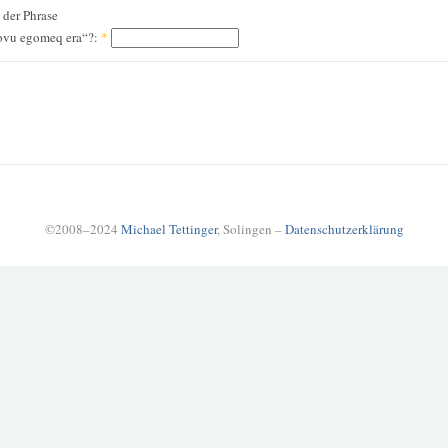
n der Phrase
ovu egomeq era“?:
*
©2008–2024
Michael Tettinger
, Solingen –
Datenschutzerklärung