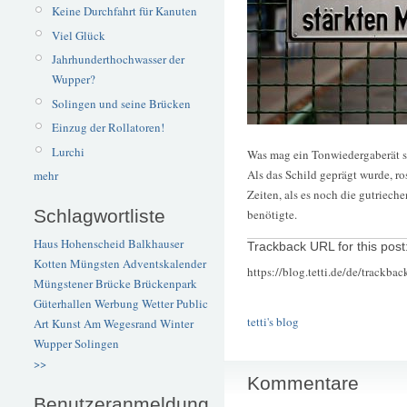
Keine Durchfahrt für Kanuten
Viel Glück
Jahrhunderthochwasser der
Wupper?
Solingen und seine Brücken
Einzug der Rollatoren!
Lurchi
Was mag ein Tonwiedergaberät s
Als das Schild geprägt wurde, 
mehr
Zeiten, als es noch die gutriech
Schlagwortliste
benötigte.
Haus Hohenscheid
Balkhauser
Trackback URL for this post
Kotten
Müngsten
Adventskalender
https://blog.tetti.de/de/trackba
Müngstener Brücke
Brückenpark
Güterhallen
Werbung
Wetter
Public
tetti's blog
Art
Kunst
Am Wegesrand
Winter
Wupper
Solingen
>>
Kommentare
Benutzeranmeldung