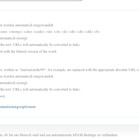
sen werden automatisch umgewandelt.
<em> <strong> <cite> <code> <ul> <ol> <li> <dl> <dt> <dd> <b>
utomatisch erzeugt.
 the text. URLs will automatically be converted to links.
d with the filtered version of the word.
es, written as "internal:node/99", for example, are replaced with the appropriate absolute URL or
sen werden automatisch umgewandelt.
utomatisch erzeugt.
 the text. URLs will automatically be converted to links.
ost.
ormatierungsoptionen
len, ob Sie ein Mensch sind und um automatisierte SPAM-Beiträge zu verhindern.