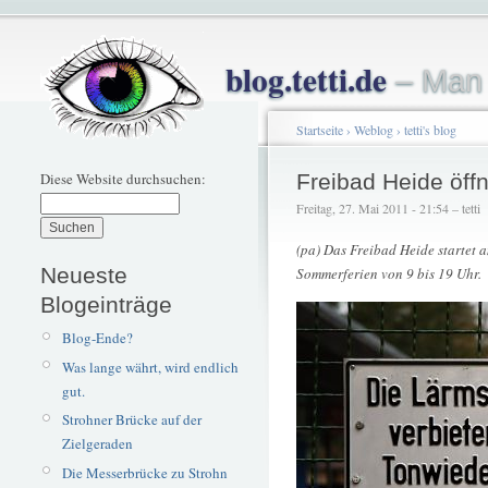
blog.tetti.de
– Man 
Startseite
›
Weblog
›
tetti's blog
Diese Website durchsuchen:
Freibad Heide öff
Freitag, 27. Mai 2011 - 21:54 – tetti
(pa) Das Freibad Heide startet 
Neueste
Sommerferien von 9 bis 19 Uhr.
Blogeinträge
Blog-Ende?
Was lange währt, wird endlich
gut.
Strohner Brücke auf der
Zielgeraden
Die Messerbrücke zu Strohn