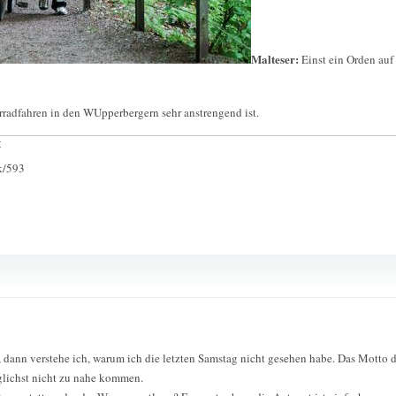
Malteser:
Einst ein Orden auf
hrradfahren in den WUpperbergern sehr anstrengend ist.
:
ck/593
, dann verstehe ich, warum ich die letzten Samstag nicht gesehen habe. Das Motto 
glichst nicht zu nahe kommen.