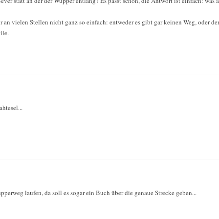
er statt an der der Wupper entlang? Es passt schon, die Antwort ist einfach: was a
 an vielen Stellen nicht ganz so einfach: entweder es gibt gar keinen Weg, oder der W
ile.
htesel...
pperweg laufen, da soll es sogar ein Buch über die genaue Strecke geben...