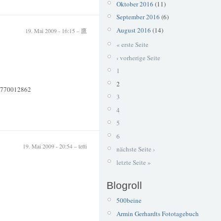
Oktober 2016
(11)
September 2016
(6)
August 2016
(14)
19. Mai 2009 - 16:15 – 鷹
« erste Seite
‹ vorherige Seite
1
2
-3770012862
3
4
5
6
19. Mai 2009 - 20:54 – tetti
nächste Seite ›
letzte Seite »
Blogroll
500beine
Armin Gerhardts Fototagebuch