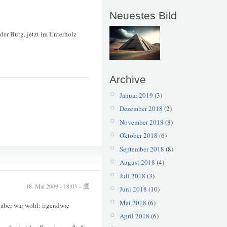
Neuestes Bild
 der Burg, jetzt im Unterholz
Archive
Januar 2019
(3)
Dezember 2018
(2)
November 2018
(8)
Oktober 2018
(6)
September 2018
(8)
Wupper
August 2018
(4)
Wupperrun
Juli 2018
(3)
18. Mai 2009 - 18:03 – 鷹
Juni 2018
(10)
Mai 2018
(6)
dabei war wohl: irgendwie
April 2018
(6)