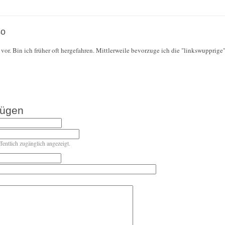
so
or. Bin ich früher oft hergefahren. Mittlerweile bevorzuge ich die "linkswupprige"
fügen
ffentlich zugänglich angezeigt.