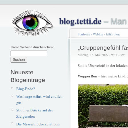
blog.tetti.de
– Man 
Startseite
›
Weblog
›
tetti's blog
Diese Website durchsuchen:
„Gruppengefühl fas
Montag, 18. Mai 2009 - 9:37 – tetti
So die Überschrift in der lokalen
Neueste
WupperRun
– hier meine Eindr
Blogeinträge
Blog-Ende?
Was lange währt, wird endlich
gut.
Strohner Brücke auf der
Zielgeraden
Die Messerbrücke zu Strohn