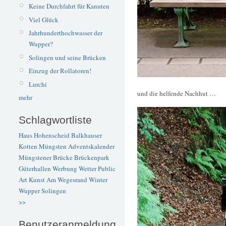
Keine Durchfahrt für Kanuten
Viel Glück
Jahrhunderthochwasser der
Wupper?
Solingen und seine Brücken
Einzug der Rollatoren!
Lurchi
und die helfende Nachhut …
mehr
Schlagwortliste
Haus Hohenscheid
Balkhauser
Kotten
Müngsten
Adventskalender
Müngstener Brücke
Brückenpark
Güterhallen
Werbung
Wetter
Public
Art
Kunst
Am Wegesrand
Winter
Wupper
Solingen
>>
Benutzeranmeldung