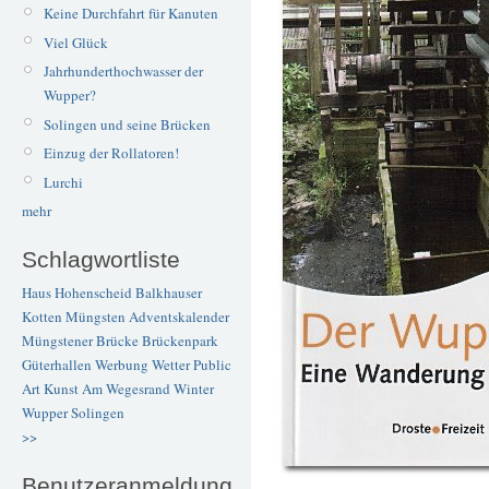
Keine Durchfahrt für Kanuten
Viel Glück
Jahrhunderthochwasser der
Wupper?
Solingen und seine Brücken
Einzug der Rollatoren!
Lurchi
mehr
Schlagwortliste
Haus Hohenscheid
Balkhauser
Kotten
Müngsten
Adventskalender
Müngstener Brücke
Brückenpark
Güterhallen
Werbung
Wetter
Public
Art
Kunst
Am Wegesrand
Winter
Wupper
Solingen
>>
Benutzeranmeldung