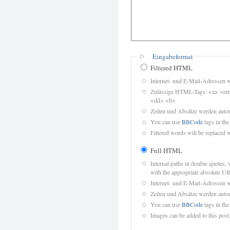
Eingabeformat
Filtered HTML
Internet- und E-Mail-Adressen 
Zulässige HTML-Tags: <a> <em>
<dd> <b>
Zeilen und Absätze werden autom
You can use
BBCode
tags in the
Filtered words will be replaced w
Full HTML
Internal paths in double quotes, 
with the appropriate absolute URL
Internet- und E-Mail-Adressen 
Zeilen und Absätze werden autom
You can use
BBCode
tags in the
Images can be added to this post