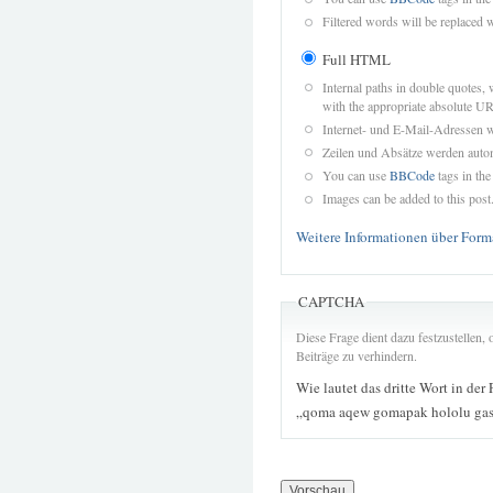
Filtered words will be replaced w
Full HTML
Internal paths in double quotes, 
with the appropriate absolute URL
Internet- und E-Mail-Adressen 
Zeilen und Absätze werden autom
You can use
BBCode
tags in the
Images can be added to this post
Weitere Informationen über Form
CAPTCHA
Diese Frage dient dazu festzustellen
Beiträge zu verhindern.
Wie lautet das dritte Wort in der
„qoma aqew gomapak hololu gas