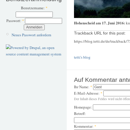
Benutzername:
*
Passwort:
*
Hohenscheid am 17. Juni 2016:
ku
Trackback URL for this post:
Neues Passwort anfordern
https://blog.tetti.de/de/trackback/
tetti's blog
Auf Kommentar ant
Ihr Name:
*
E-Mail-Adresse:
*
Der Inhalt dieses Feldes wird nicht öffen
Homepage:
Betreff:
Kommentar:
*