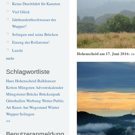
Keine Durchfahrt für Kanuten
Viel Glück
Jahrhunderthochwasser der
Wupper?
Solingen und seine Brücken
Einzug der Rollatoren!
Lurchi
Hohenscheid am 17. Juni 2016:
zu
mehr
Schlagwortliste
Haus Hohenscheid
Balkhauser
Kotten
Müngsten
Adventskalender
Müngstener Brücke
Brückenpark
Güterhallen
Werbung
Wetter
Public
Art
Kunst
Am Wegesrand
Winter
Wupper
Solingen
>>
Benutzeranmeldung