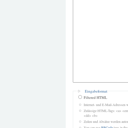
Eingabeformat
Filtered HTML
Internet- und E-Mail-Adressen 
Zulässige HTML-Tags: <a> <em>
<dd> <b>
Zeilen und Absätze werden autom
You can use
BBCode
tags in the