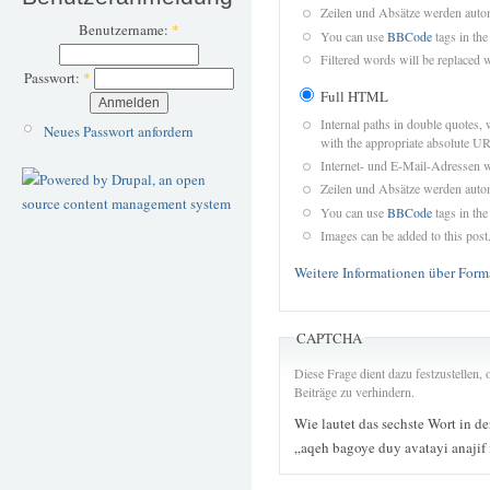
Zeilen und Absätze werden autom
Benutzername:
*
You can use
BBCode
tags in the
Filtered words will be replaced w
Passwort:
*
Full HTML
Internal paths in double quotes, 
Neues Passwort anfordern
with the appropriate absolute URL
Internet- und E-Mail-Adressen 
Zeilen und Absätze werden autom
You can use
BBCode
tags in the
Images can be added to this post
Weitere Informationen über Form
CAPTCHA
Diese Frage dient dazu festzustellen
Beiträge zu verhindern.
Wie lautet das sechste Wort in d
„aqeh bagoye duy avatayi anajif 