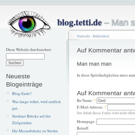
blog.tetti.de
– Man s
Startseite
›
Bilderrätsel
Diese Website durchsuchen:
Auf Kommentar ant
Man man man
In diese Spitzfindigkeiten muss ma
Neueste
Blogeinträge
Auf Kommentar ant
Blog-Ende?
Ihr Name:
*
Was lange währt, wird endlich
E-Mail-Adresse:
*
gut.
Der Inhalt dieses Feldes wird nicht öffen
Strohner Brücke auf der
Homepage:
Zielgeraden
Betreff:
Die Messerbrücke zu Strohn