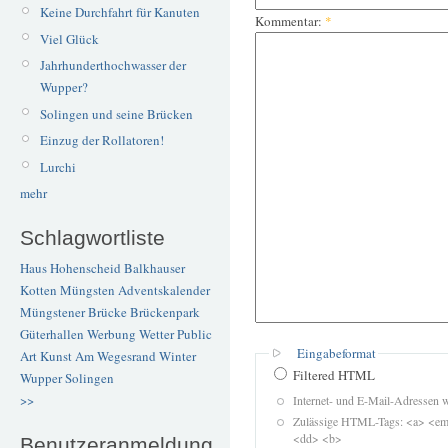
Keine Durchfahrt für Kanuten
Kommentar:
*
Viel Glück
Jahrhunderthochwasser der
Wupper?
Solingen und seine Brücken
Einzug der Rollatoren!
Lurchi
mehr
Schlagwortliste
Haus Hohenscheid
Balkhauser
Kotten
Müngsten
Adventskalender
Müngstener Brücke
Brückenpark
Güterhallen
Werbung
Wetter
Public
Eingabeformat
Art
Kunst
Am Wegesrand
Winter
Filtered HTML
Wupper
Solingen
>>
Internet- und E-Mail-Adressen 
Zulässige HTML-Tags: <a> <em>
<dd> <b>
Benutzeranmeldung