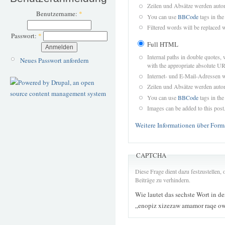
Zeilen und Absätze werden autom
Benutzername:
*
You can use
BBCode
tags in the
Filtered words will be replaced w
Passwort:
*
Full HTML
Internal paths in double quotes, 
Neues Passwort anfordern
with the appropriate absolute URL
Internet- und E-Mail-Adressen 
Zeilen und Absätze werden autom
You can use
BBCode
tags in the
Images can be added to this post
Weitere Informationen über Form
CAPTCHA
Diese Frage dient dazu festzustellen
Beiträge zu verhindern.
Wie lautet das sechste Wort in d
„enopiz xizezaw amamor raqe o