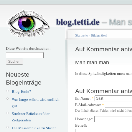
blog.tetti.de
– Man s
Startseite
›
Bilderrätsel
Diese Website durchsuchen:
Auf Kommentar ant
Man man man
In diese Spitzfindigkeiten muss ma
Neueste
Blogeinträge
Auf Kommentar ant
Blog-Ende?
Ihr Name:
*
Was lange währt, wird endlich
E-Mail-Adresse:
*
gut.
Der Inhalt dieses Feldes wird nicht öffen
Strohner Brücke auf der
Homepage:
Zielgeraden
Betreff:
Die Messerbrücke zu Strohn