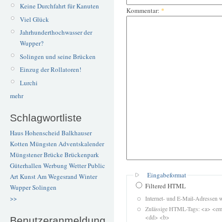
Keine Durchfahrt für Kanuten
Kommentar:
*
Viel Glück
Jahrhunderthochwasser der
Wupper?
Solingen und seine Brücken
Einzug der Rollatoren!
Lurchi
mehr
Schlagwortliste
Haus Hohenscheid
Balkhauser
Kotten
Müngsten
Adventskalender
Müngstener Brücke
Brückenpark
Güterhallen
Werbung
Wetter
Public
Eingabeformat
Art
Kunst
Am Wegesrand
Winter
Filtered HTML
Wupper
Solingen
>>
Internet- und E-Mail-Adressen 
Zulässige HTML-Tags: <a> <em>
<dd> <b>
Benutzeranmeldung