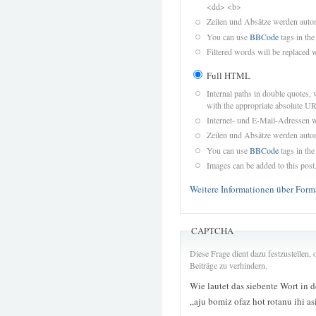
<dd> <b>
Zeilen und Absätze werden autom
You can use
BBCode
tags in the
Filtered words will be replaced w
Full HTML
Internal paths in double quotes, 
with the appropriate absolute URL
Internet- und E-Mail-Adressen 
Zeilen und Absätze werden autom
You can use
BBCode
tags in the
Images can be added to this post
Weitere Informationen über Form
CAPTCHA
Diese Frage dient dazu festzustellen
Beiträge zu verhindern.
Wie lautet das siebente Wort in 
„aju bomiz ofaz hot rotanu ihi as