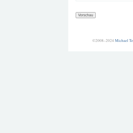
©2008–2024
Michael Te