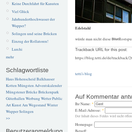
Keine Durchfahrt für Kanuten
Viel Glück
Jahrhunderthochwasser der
Wupper?
Edelstahl
Solingen und seine Brücken
würde man nicht diese
Blut
Rostspu
Einzug der Rollatoren!
Lurchi
Trackback URL for this post:
mehr
https://blog.tetti.de/de/trackback/
Schlagwortliste
tetti's blog
Haus Hohenscheid
Balkhauser
Kotten
Müngsten
Adventskalender
Müngstener Brücke
Brückenpark
Auf Kommentar ant
Güterhallen
Werbung
Wetter
Public
Ihr Name:
*
Art
Kunst
Am Wegesrand
Winter
E-Mail-Adresse:
*
Wupper
Solingen
Der Inhalt dieses Feldes wird nicht öffen
>>
Homepage:
Benutzeranmeldung
Betreff: