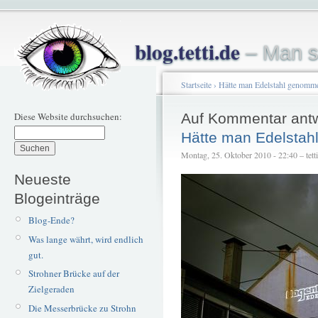
blog.tetti.de
– Man s
Startseite
›
Hätte man Edelstahl genomm
Diese Website durchsuchen:
Auf Kommentar ant
Hätte man Edelsta
Montag, 25. Oktober 2010 - 22:40 – tetti
Neueste
Blogeinträge
Blog-Ende?
Was lange währt, wird endlich
gut.
Strohner Brücke auf der
Zielgeraden
Die Messerbrücke zu Strohn