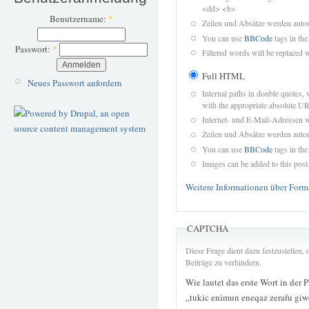
<dd> <b>
Benutzername:
*
Zeilen und Absätze werden autom
You can use
BBCode
tags in the
Passwort:
*
Filtered words will be replaced w
Full HTML
Neues Passwort anfordern
Internal paths in double quotes, 
with the appropriate absolute URL
Internet- und E-Mail-Adressen 
Zeilen und Absätze werden autom
You can use
BBCode
tags in the
Images can be added to this post
Weitere Informationen über Form
CAPTCHA
Diese Frage dient dazu festzustellen
Beiträge zu verhindern.
Wie lautet das erste Wort in der 
„tukic enimun eneqaz zerafu giw