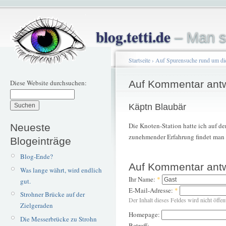
blog.tetti.de
– Man s
Startseite
›
Auf Spurensuche rund um di
Diese Website durchsuchen:
Auf Kommentar ant
Käptn Blaubär
Die Knoten-Station hatte ich auf de
Neueste
zunehmender Erfahrung findet man C
Blogeinträge
Blog-Ende?
Auf Kommentar ant
Was lange währt, wird endlich
Ihr Name:
*
gut.
E-Mail-Adresse:
*
Strohner Brücke auf der
Der Inhalt dieses Feldes wird nicht öffen
Zielgeraden
Homepage:
Die Messerbrücke zu Strohn
Betreff: