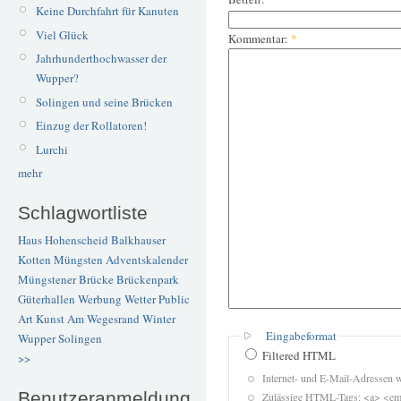
Keine Durchfahrt für Kanuten
Viel Glück
Kommentar:
*
Jahrhunderthochwasser der
Wupper?
Solingen und seine Brücken
Einzug der Rollatoren!
Lurchi
mehr
Schlagwortliste
Haus Hohenscheid
Balkhauser
Kotten
Müngsten
Adventskalender
Müngstener Brücke
Brückenpark
Güterhallen
Werbung
Wetter
Public
Art
Kunst
Am Wegesrand
Winter
Eingabeformat
Wupper
Solingen
Filtered HTML
>>
Internet- und E-Mail-Adressen 
Benutzeranmeldung
Zulässige HTML-Tags: <a> <em>