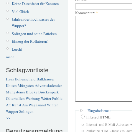
Keine Durchfahrt für Kanuten
Viel Glück
Kommentar:
*
Jahrhunderthochwasser der
Wupper?
Solingen und seine Brücken
Einzug der Rollatoren!
Lurchi
mehr
Schlagwortliste
Haus Hohenscheid
Balkhauser
Kotten
Müngsten
Adventskalender
Müngstener Brücke
Brückenpark
Güterhallen
Werbung
Wetter
Public
Art
Kunst
Am Wegesrand
Winter
Eingabeformat
Wupper
Solingen
Filtered HTML
>>
Internet- und E-Mail-Adressen 
Benutzeranmeldung
Zulässige HTML-Tags: <a> <em>