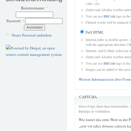
<dd> <b>
Benutzername:
*
Zeilen und Absätze werden autom
You can use
BBCode
tags in the
Passwort:
*
Filtered words will be replaced w
Full HTML
Neues Passwort anfordern
Internal paths in double quotes, 
with the appropriate absolute URL
Internet- und E-Mail-Adressen 
Zeilen und Absätze werden autom
You can use
BBCode
tags in the
Images can be added to this post
Weitere Informationen über Form
CAPTCHA
Diese Frage dient dazu festzustellen
Beiträge zu verhindern.
Wie lautet das erste Wort in der 
„cew vet edici diwasis calocix ka