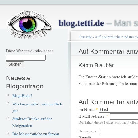
blog.tetti.de
– Man s
Startseite
›
Auf Spurensuche rund um di
Diese Website durchsuchen:
Auf Kommentar ant
Käptn Blaubär
Die Knoten-Station hatte ich auf de
Neueste
zunehmender Erfahrung findet man C
Blogeinträge
Blog-Ende?
Auf Kommentar ant
Was lange währt, wird endlich
Ihr Name:
*
gut.
E-Mail-Adresse:
*
Strohner Brücke auf der
Der Inhalt dieses Feldes wird nicht öffen
Zielgeraden
Homepage:
Die Messerbrücke zu Strohn
Betreff: