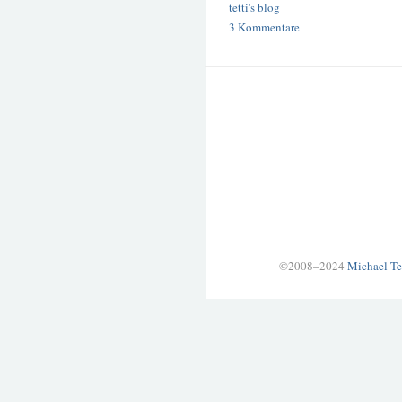
tetti's blog
3 Kommentare
©2008–2024
Michael Te