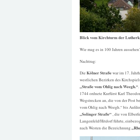
Blick vom Kirchturm der Lutherki
Wie mag es in 100 Jahren aussehen
Nachtrag:
Kölner Straße
Die
war im 17. Jahrh
westlichen Bezirken des Kirchspiels
„Straße vom Ohlig nach Weegh.“
.
1744 ordnete Kurfürst Karl Theodor
Wegstrecken an, die von der Post be
vom Ohlig nach Weegh.“ bis Aufde
„Solinger Straße“
, die von Elber
Langenfeld/Hitdorf führte, einbezog
„Rhe
nach Westen die Bezeichnung