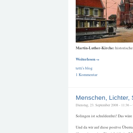
Martin-Luther-Kirche:
historisch
Weiterlesen -»
tetti's blog
1 Kommentar
Menschen, Lichter,
Dienstag, 23. September 2008 - 11:36 – t
Solingen ist schuldenfrei! Das wäre
Und da wir auf diese positve Überr