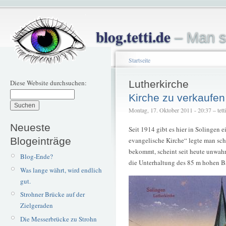
blog.tetti.de
– Man s
Startseite
Diese Website durchsuchen:
Lutherkirche
Kirche zu verkaufen
Montag, 17. Oktober 2011 - 20:37 – tetti
Neueste
Seit 1914 gibt es hier in Solingen 
Blogeinträge
evangelische Kirche“ legte man sch
bekommt, scheint seit heute unwah
Blog-Ende?
die Unterhaltung des 85 m hohen 
Was lange währt, wird endlich
gut.
Strohner Brücke auf der
Zielgeraden
Die Messerbrücke zu Strohn