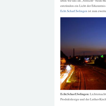
üben wir uns im „Verzicht“ beim 
entzünden ein Licht der Erkenntnis
Echt.Scharf.Solingen
ist zum zweit
Echt.Scharf.Solingen:
Lichternach
Produktdesign und der Luther-Kirc