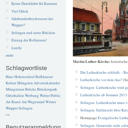
Keine Durchfahrt für Kanuten
Viel Glück
Jahrhunderthochwasser der
Wupper?
Solingen und seine Brücken
Einzug der Rollatoren!
Lurchi
mehr
Martin-Luther-Kirche:
historisch
Schlagwortliste
Die Lutherkirche schließt – B
Haus Hohenscheid
Balkhauser
Lutherkirche vor dem Aus?
(So
Kotten
Müngsten
Adventskalender
Solingen: Lutherkirche wird 
Müngstener Brücke
Brückenpark
Lutherkirche ab Sommer 2013
Güterhallen
Werbung
Wetter
Public
Art
Kunst
Am Wegesrand
Winter
Solingen: Lutherkirche muss v
Wupper
Solingen
Solingen: Enttäuscht über Ki
>>
Homepage
Evangelische Luth
Solingen: Gemeinde sieht sch
Benutzeranmeldung