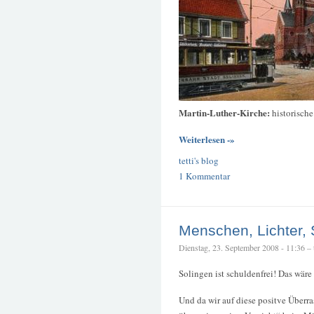
Martin-Luther-Kirche:
historisch
Weiterlesen -»
tetti's blog
1 Kommentar
Menschen, Lichter,
Dienstag, 23. September 2008 - 11:36 – t
Solingen ist schuldenfrei! Das wäre
Und da wir auf diese positve Überr