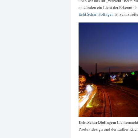
üben wir uns im „Verzicht“ beim 
entzünden ein Licht der Erkenntnis
Echt.Scharf.Solingen
ist zum zweit
Echt.Scharf.Solingen:
Lichternach
Produktdesign und der Luther-Kirc