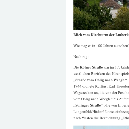
Blick vom Kirchturm der Lutherki
Wie mag es in 100 Jahren aussehen
Nachtrag:
Kölner Straße
Die
war im 17. Jahrh
westlichen Bezirken des Kirchspiels
„Straße vom Ohlig nach Weegh.“
.
1744 ordnete Kurfürst Karl Theodor
Wegstrecken an, die von der Post be
vom Ohlig nach Weegh.“ bis Aufde
„Solinger Straße“
, die von Elber
Langenfeld/Hitdorf führte, einbezog
„Rhe
nach Westen die Bezeichnung