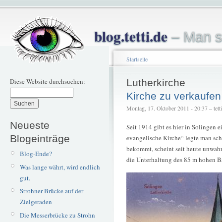
blog.tetti.de
– Man s
Startseite
Diese Website durchsuchen:
Lutherkirche
Kirche zu verkaufen
Montag, 17. Oktober 2011 - 20:37 – tetti
Neueste
Seit 1914 gibt es hier in Solingen 
Blogeinträge
evangelische Kirche“ legte man sch
bekommt, scheint seit heute unwah
Blog-Ende?
die Unterhaltung des 85 m hohen 
Was lange währt, wird endlich
gut.
Strohner Brücke auf der
Zielgeraden
Die Messerbrücke zu Strohn