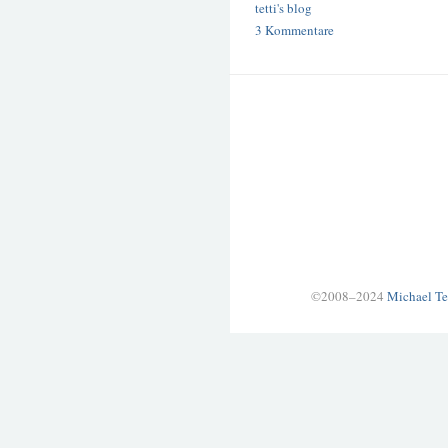
tetti's blog
3 Kommentare
©2008–2024
Michael Te