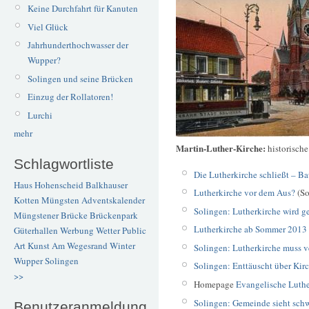
Keine Durchfahrt für Kanuten
Viel Glück
Jahrhunderthochwasser der
Wupper?
Solingen und seine Brücken
Einzug der Rollatoren!
Lurchi
mehr
Martin-Luther-Kirche:
historisch
Schlagwortliste
Die Lutherkirche schließt – B
Haus Hohenscheid
Balkhauser
Lutherkirche vor dem Aus?
(So
Kotten
Müngsten
Adventskalender
Solingen: Lutherkirche wird 
Müngstener Brücke
Brückenpark
Lutherkirche ab Sommer 2013
Güterhallen
Werbung
Wetter
Public
Art
Kunst
Am Wegesrand
Winter
Solingen: Lutherkirche muss v
Wupper
Solingen
Solingen: Enttäuscht über Ki
>>
Homepage
Evangelische Luth
Solingen: Gemeinde sieht sch
Benutzeranmeldung