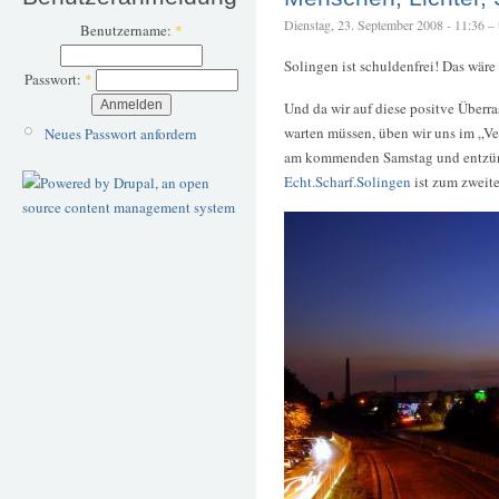
Dienstag, 23. September 2008 - 11:36 – t
Benutzername:
*
Solingen ist schuldenfrei! Das wäre
Passwort:
*
Und da wir auf diese positve Überr
warten müssen, üben wir uns im „V
Neues Passwort anfordern
am kommenden Samstag und entzünd
Echt.Scharf.Solingen
ist zum zweit