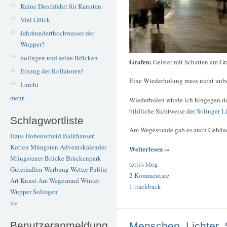
Keine Durchfahrt für Kanuten
Viel Glück
Jahrhunderthochwasser der
Wupper?
Solingen und seine Brücken
Grafen:
Geister mit Schatten am Gr
Einzug der Rollatoren!
Eine Wiederholung muss nicht unbe
Lurchi
mehr
Wiederholen würde ich hingegen de
bildliche Sichtweise der
Solinger L
Schlagwortliste
Am Wegesrande gab es auch Gebäude,
Haus Hohenscheid
Balkhauser
Kotten
Müngsten
Adventskalender
Weiterlesen -»
Müngstener Brücke
Brückenpark
tetti's blog
Güterhallen
Werbung
Wetter
Public
2 Kommentare
Art
Kunst
Am Wegesrand
Winter
1 trackback
Wupper
Solingen
>>
Benutzeranmeldung
Menschen, Lichter,