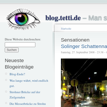
blog.tetti.de
– Man s
Startseite
Diese Website durchsuchen:
Sensationen
Solinger Schattenn
Samstag, 27. September 2008 - 23:38 – te
Neueste
Blogeinträge
Blog-Ende?
Was lange währt, wird endlich
gut.
Strohner Brücke auf der
Zielgeraden
Die Messerbrücke zu Strohn