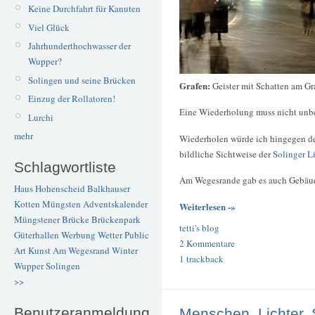
Keine Durchfahrt für Kanuten
Viel Glück
Jahrhunderthochwasser der
Wupper?
Solingen und seine Brücken
Grafen:
Geister mit Schatten am Gr
Einzug der Rollatoren!
Eine Wiederholung muss nicht unbe
Lurchi
mehr
Wiederholen würde ich hingegen de
bildliche Sichtweise der
Solinger L
Schlagwortliste
Am Wegesrande gab es auch Gebäude,
Haus Hohenscheid
Balkhauser
Kotten
Müngsten
Adventskalender
Weiterlesen -»
Müngstener Brücke
Brückenpark
tetti's blog
Güterhallen
Werbung
Wetter
Public
2 Kommentare
Art
Kunst
Am Wegesrand
Winter
1 trackback
Wupper
Solingen
>>
Benutzeranmeldung
Menschen, Lichter,