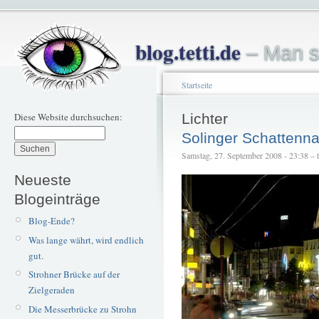
blog.tetti.de
– Man s
Startseite
Diese Website durchsuchen:
Lichter
Solinger Schattenn
Samstag, 27. September 2008 - 23:38 – te
Neueste
Blogeinträge
Blog-Ende?
Was lange währt, wird endlich
gut.
Strohner Brücke auf der
Zielgeraden
Die Messerbrücke zu Strohn