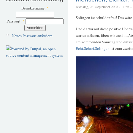
Dienstag, 23. September 2008 - 11:36 – t
Benutzername:
*
Solingen ist schuldenfrei! Das wäre
Passwort:
*
Und da wir auf diese positve Überr
warten müssen, üben wir uns im „V
Neues Passwort anfordern
am kommenden Samstag und entzünd
Echt.Scharf.Solingen
ist zum zweit