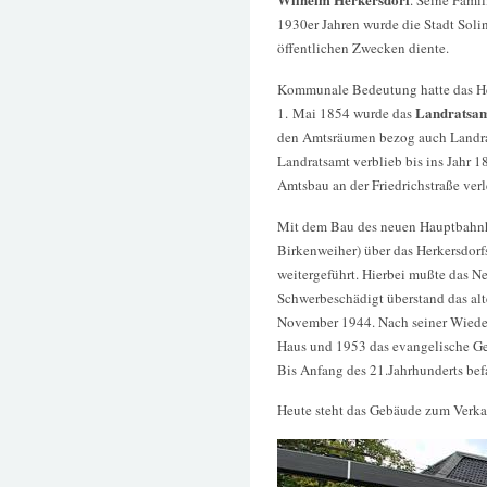
. Seine Famil
1930er Jahren wurde die Stadt Solin
öffentlichen Zwecken diente.
Kommunale Bedeutung hatte das Her
Landratsa
1. Mai 1854 wurde das
den Amtsräumen bezog auch Landr
Landratsamt verblieb bis ins Jahr 1
Amtsbau an der Friedrichstraße verl
Mit dem Bau des neuen Hauptbahnho
Birkenweiher) über das Herkersdorf
weitergeführt. Hierbei mußte das 
Schwerbeschädigt überstand das alt
November 1944. Nach seiner Wieder
Haus und 1953 das evangelische G
Bis Anfang des 21.Jahrhunderts befan
Heute steht das Gebäude zum Verka