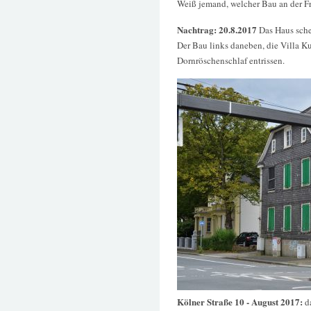
Weiß jemand, welcher Bau an der Fr
Nachtrag: 20.8.2017
Das Haus schei
Der Bau links daneben, die Villa K
Dornröschenschlaf entrissen.
Kölner Straße 10 - August 2017:
d