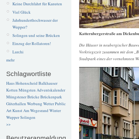
Keine Durchfahrt für Kanuten
Viel Glück
Jahrhunderthochwasser der
Wupper?
Katternbergerstraße am Dickenb
Solingen und seine Brücken
Einzug der Rollatoren!
Die Häuser in neubergischer Bauwei
Lurchi
Vorkriegszeit zusammen mit dem „
Stadtpark eines der vornehmsten W
mehr
Schlagwortliste
Haus Hohenscheid
Balkhauser
Kotten
Müngsten
Adventskalender
Müngstener Brücke
Brückenpark
Güterhallen
Werbung
Wetter
Public
Art
Kunst
Am Wegesrand
Winter
Wupper
Solingen
>>
Benutzeranmeldung