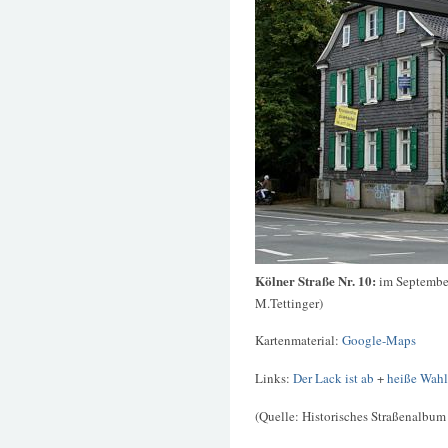
Kölner Straße Nr. 10:
im September
M.Tettinger)
Kartenmaterial:
Google-Maps
Links:
Der Lack ist ab
+
heiße Wah
(Quelle: Historisches Straßenalbum 