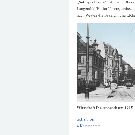
„Solinger Straße“
, die von Elber
Langenfeld/Hitdorf führte, einbezog
„Rhe
nach Westen die Bezeichnung
Wirtschaft Dickenbusch um 1905
tetti's blog
4 Kommentare