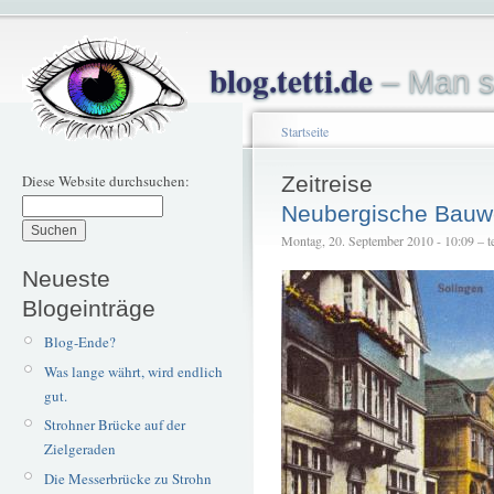
blog.tetti.de
– Man s
Startseite
Diese Website durchsuchen:
Zeitreise
Neubergische Bauw
Montag, 20. September 2010 - 10:09 – te
Neueste
Blogeinträge
Blog-Ende?
Was lange währt, wird endlich
gut.
Strohner Brücke auf der
Zielgeraden
Die Messerbrücke zu Strohn