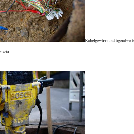
Kabelgewirr:
und irgendwo is
nischt.