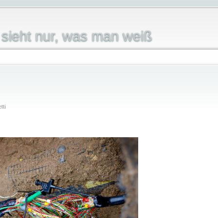
sieht nur, was man weiß
tti