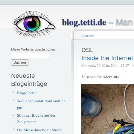
blog.tetti.de
– Man 
Startseite
Diese Website durchsuchen:
DSL
Inside the Internet
Mittwoch, 30. März 2011 - 23:47 – te
Neueste
So sehen die Adern aus ...
Blogeinträge
Blog-Ende?
Was lange währt, wird endlich
gut.
Strohner Brücke auf der
Zielgeraden
Die Messerbrücke zu Strohn