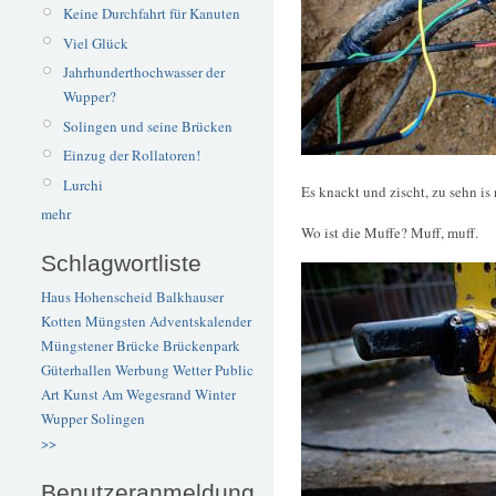
Keine Durchfahrt für Kanuten
Viel Glück
Jahrhunderthochwasser der
Wupper?
Solingen und seine Brücken
Einzug der Rollatoren!
Lurchi
Es knackt und zischt, zu sehn is 
mehr
Wo ist die Muffe? Muff, muff.
Schlagwortliste
Haus Hohenscheid
Balkhauser
Kotten
Müngsten
Adventskalender
Müngstener Brücke
Brückenpark
Güterhallen
Werbung
Wetter
Public
Art
Kunst
Am Wegesrand
Winter
Wupper
Solingen
>>
Benutzeranmeldung