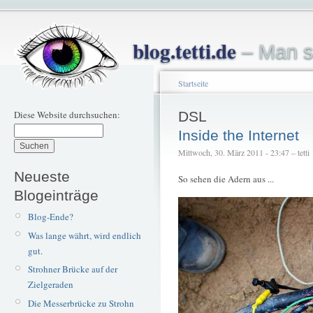
blog.tetti.de
– Man s
Startseite
Diese Website durchsuchen:
DSL
Inside the Internet
Mittwoch, 30. März 2011 - 23:47 – tetti
Neueste
So sehen die Adern aus ...
Blogeinträge
Blog-Ende?
Was lange währt, wird endlich
gut.
Strohner Brücke auf der
Zielgeraden
Die Messerbrücke zu Strohn