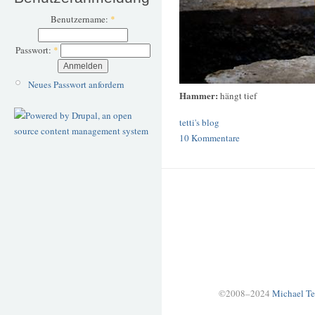
Benutzername:
*
Passwort:
*
Neues Passwort anfordern
Hammer:
hängt tief
tetti's blog
10 Kommentare
©2008–2024
Michael Te