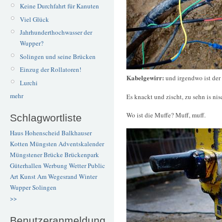
Keine Durchfahrt für Kanuten
Viel Glück
Jahrhunderthochwasser der
Wupper?
Solingen und seine Brücken
Einzug der Rollatoren!
Kabelgewirr:
und irgendwo ist der
Lurchi
mehr
Es knackt und zischt, zu sehn is nis
Wo ist die Muffe? Muff, muff.
Schlagwortliste
Haus Hohenscheid
Balkhauser
Kotten
Müngsten
Adventskalender
Müngstener Brücke
Brückenpark
Güterhallen
Werbung
Wetter
Public
Art
Kunst
Am Wegesrand
Winter
Wupper
Solingen
>>
Benutzeranmeldung