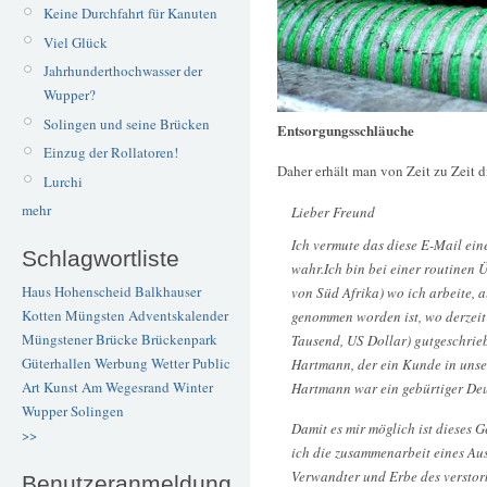
Keine Durchfahrt für Kanuten
Viel Glück
Jahrhunderthochwasser der
Wupper?
Solingen und seine Brücken
Entsorgungsschläuche
Einzug der Rollatoren!
Daher erhält man von Zeit zu Zeit d
Lurchi
mehr
Lieber Freund
Ich vermute das diese E-Mail eine
Schlagwortliste
wahr.Ich bin bei einer routinen
Haus Hohenscheid
Balkhauser
von Süd Afrika) wo ich arbeite, 
Kotten
Müngsten
Adventskalender
genommen worden ist, wo derzei
Müngstener Brücke
Brückenpark
Tausend, US Dollar) gutgeschrie
Güterhallen
Werbung
Wetter
Public
Hartmann, der ein Kunde in unser
Art
Kunst
Am Wegesrand
Winter
Hartmann war ein gebürtiger Deu
Wupper
Solingen
Damit es mir möglich ist dieses
>>
ich die zusammenarbeit eines Aus
Verwandter und Erbe des verstor
Benutzeranmeldung