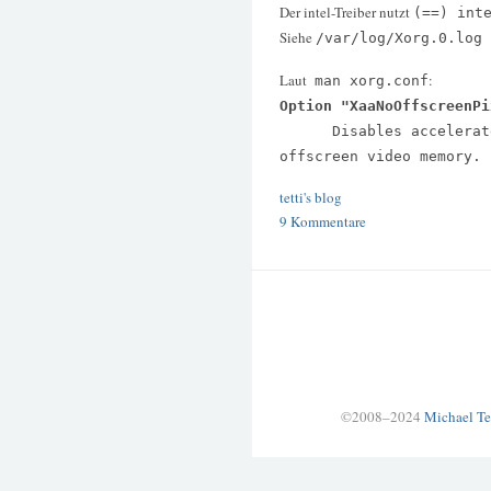
Der intel-Treiber nutzt
(==) int
Siehe
/var/log/Xorg.0.log
Laut
:
man xorg.conf
Option "XaaNoOffscreenPi
Disables accelerated 
offscreen video memory.
tetti's blog
9 Kommentare
©2008–2024
Michael Te