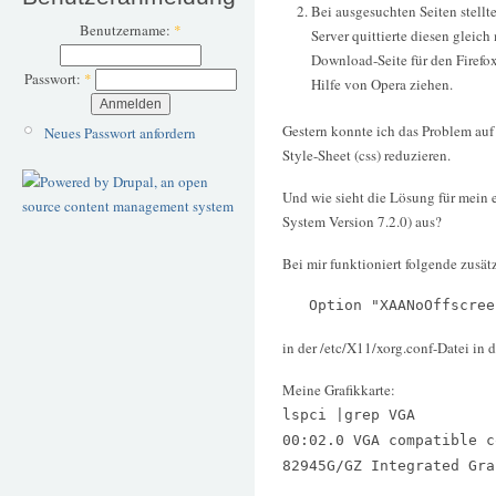
Bei ausgesuchten Seiten stellte
Benutzername:
*
Server quittierte diesen gleich
Download-Seite für den Firefox
Passwort:
*
Hilfe von Opera ziehen.
Gestern konnte ich das Problem au
Neues Passwort anfordern
Style-Sheet (css) reduzieren.
Und wie sieht die Lösung für mein
System Version 7.2.0) aus?
Bei mir funktioniert folgende zusät
Option "XAANoOffscreen
in der /etc/X11/xorg.conf-Datei in 
Meine Grafikkarte:
lspci |grep VGA
00:02.0 VGA compatible c
82945G/GZ Integrated Gra