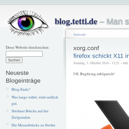
blog.tetti.de
– Man s
Startseite
Diese Website durchsuchen:
xorg.conf
firefox schickt X11 
Sonntag, 3. Oktober 2010 - 12:21 – tetti
Neueste
Uff, Bugfixing erfolgreich!
Blogeinträge
Blog-Ende?
Was lange währt, wird endlich
gut.
Strohner Brücke auf der
Zielgeraden
Die Messerbrücke zu Strohn