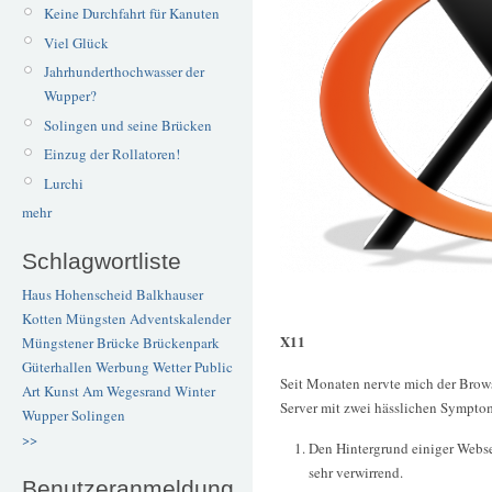
Keine Durchfahrt für Kanuten
Viel Glück
Jahrhunderthochwasser der
Wupper?
Solingen und seine Brücken
Einzug der Rollatoren!
Lurchi
mehr
Schlagwortliste
Haus Hohenscheid
Balkhauser
Kotten
Müngsten
Adventskalender
X11
Müngstener Brücke
Brückenpark
Güterhallen
Werbung
Wetter
Public
Seit Monaten nervte mich der Brow
Art
Kunst
Am Wegesrand
Winter
Server mit zwei hässlichen Sympto
Wupper
Solingen
>>
Den Hintergrund einiger Webse
sehr verwirrend.
Benutzeranmeldung