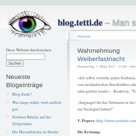
blog.tetti.de
– Man s
Startseite
Diese Website durchsuchen:
Wahrnehmung
Weiberfastnacht
Donnerstag, 3. März 2011 - 14:06 – tetti
Neueste
«Ich selbst verstehe jeden Soldaten, 
Blogeinträge
von ausländischen Streitkräften ode
oder getötet werde'» - Reaktion: "To
Blog-Ende?
Was lange währt, wird endlich
„Sargnagel für das Vertrauen in di
gut.
ein Nachspiel haben!"
Strohner Brücke auf der
V. Pispers:
http://www.youtube.c
Zielgeraden
Die Krönung:
Die Messerbrücke zu Strohn