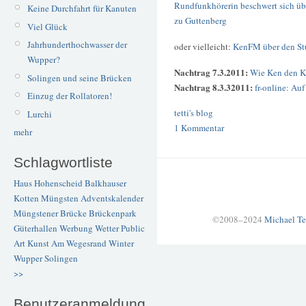
Rundfunkhörerin beschwert sich übe
Keine Durchfahrt für Kanuten
zu Guttenberg
Viel Glück
Jahrhunderthochwasser der
oder vielleicht:
KenFM über den Stu
Wupper?
Nachtrag 7.3.2011:
Wie Ken den Ko
Solingen und seine Brücken
Nachtrag 8.3.32011:
fr-online: Au
Einzug der Rollatoren!
tetti's blog
Lurchi
1 Kommentar
mehr
Schlagwortliste
Haus Hohenscheid
Balkhauser
Kotten
Müngsten
Adventskalender
Müngstener Brücke
Brückenpark
©2008–2024
Michael Te
Güterhallen
Werbung
Wetter
Public
Art
Kunst
Am Wegesrand
Winter
Wupper
Solingen
>>
Benutzeranmeldung