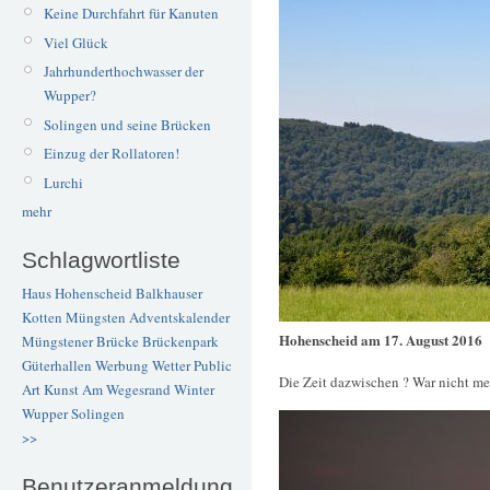
Keine Durchfahrt für Kanuten
Viel Glück
Jahrhunderthochwasser der
Wupper?
Solingen und seine Brücken
Einzug der Rollatoren!
Lurchi
mehr
Schlagwortliste
Haus Hohenscheid
Balkhauser
Kotten
Müngsten
Adventskalender
Hohenscheid am 17. August 2016
Müngstener Brücke
Brückenpark
Güterhallen
Werbung
Wetter
Public
Die Zeit dazwischen ? War nicht me
Art
Kunst
Am Wegesrand
Winter
Wupper
Solingen
>>
Benutzeranmeldung