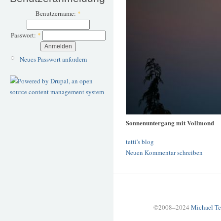
Benutzername:
*
Passwort:
*
Neues Passwort anfordern
Sonnenuntergang mit Vollmond
tetti's blog
Neuen Kommentar schreiben
©2008–2024
Michael Te