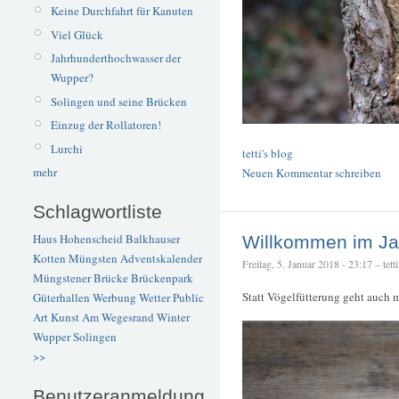
Keine Durchfahrt für Kanuten
Viel Glück
Jahrhunderthochwasser der
Wupper?
Solingen und seine Brücken
Einzug der Rollatoren!
Lurchi
tetti's blog
mehr
Neuen Kommentar schreiben
Schlagwortliste
Haus Hohenscheid
Balkhauser
Willkommen im Ja
Kotten
Müngsten
Adventskalender
Freitag, 5. Januar 2018 - 23:17 – tetti
Müngstener Brücke
Brückenpark
Statt Vögelfütterung geht auch
Güterhallen
Werbung
Wetter
Public
Art
Kunst
Am Wegesrand
Winter
Wupper
Solingen
>>
Benutzeranmeldung