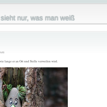
sieht nur, was man weiß
etti
e lange er an Ort und Stelle verweilen wird.