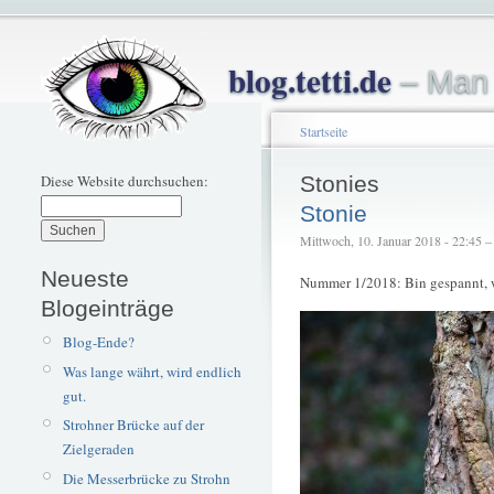
blog.tetti.de
– Man 
Startseite
Diese Website durchsuchen:
Stonies
Stonie
Mittwoch, 10. Januar 2018 - 22:45 – t
Neueste
Nummer 1/2018: Bin gespannt, wi
Blogeinträge
Blog-Ende?
Was lange währt, wird endlich
gut.
Strohner Brücke auf der
Zielgeraden
Die Messerbrücke zu Strohn