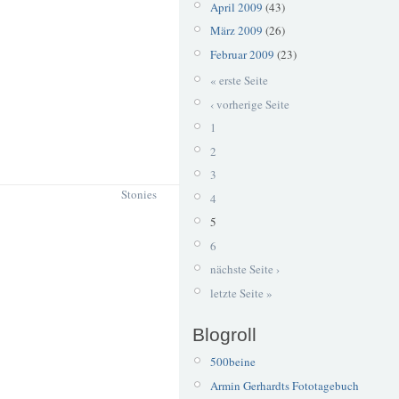
April 2009
(43)
März 2009
(26)
Februar 2009
(23)
« erste Seite
‹ vorherige Seite
1
2
3
Stonies
4
5
6
nächste Seite ›
letzte Seite »
Blogroll
500beine
Armin Gerhardts Fototagebuch