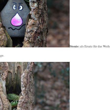
Stonie:
als Ersatz für das We
nge.