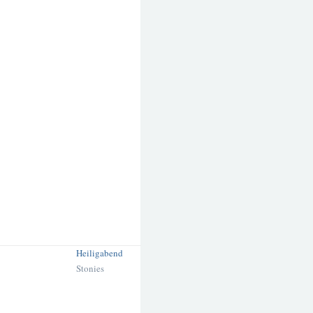
Heiligabend
Stonies