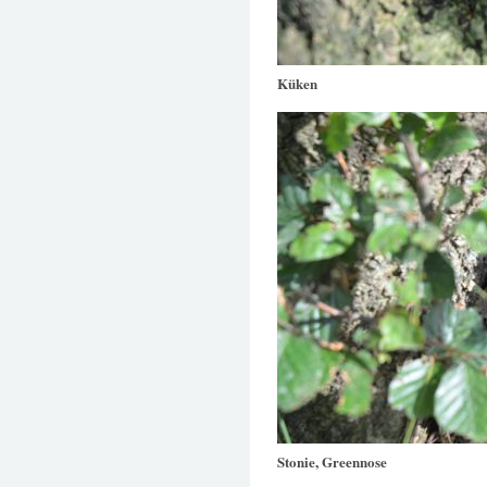
Küken
Stonie, Greennose