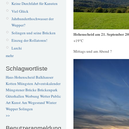
Keine Durchfahrt für Kanuten
Viel Glück
Jahrhunderthochwasser der
Wupper?
Solingen und seine Brücken
Hohenscheid am 21. September 2
Einzug der Rollatoren!
+19°C
Lurchi
Mittags und am Abend ?
mehr
Schlagwortliste
Haus Hohenscheid
Balkhauser
Kotten
Müngsten
Adventskalender
Müngstener Brücke
Brückenpark
Güterhallen
Werbung
Wetter
Public
Art
Kunst
Am Wegesrand
Winter
Wupper
Solingen
>>
Benutzeranmeldung