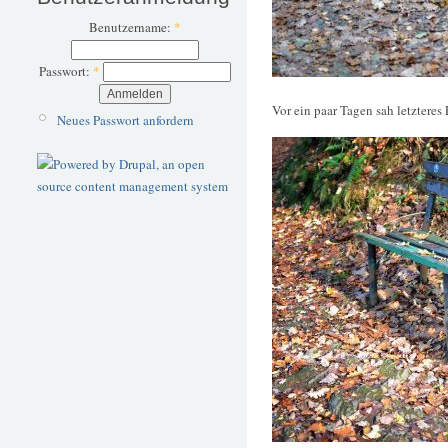
Benutzername:
*
Passwort:
*
Vor ein paar Tagen sah letzteres
Neues Passwort anfordern