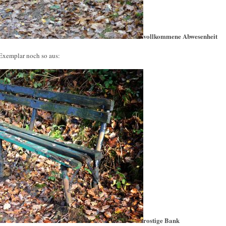
vollkommene Abwesenheit
 Exemplar noch so aus:
rostige Bank