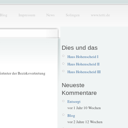
Blog
Impressum
News
Solingen
www.tetti.de
Dies und das
Haus Hohenscheid I
Haus Hohenscheid II
Haus Hohenscheid III
rtreter der Bezirksvertretung
Neueste
Kommentare
Entsorgt
vor 1 Jahr 10 Wochen
Blog
vor 2 Jahre 12 Wochen