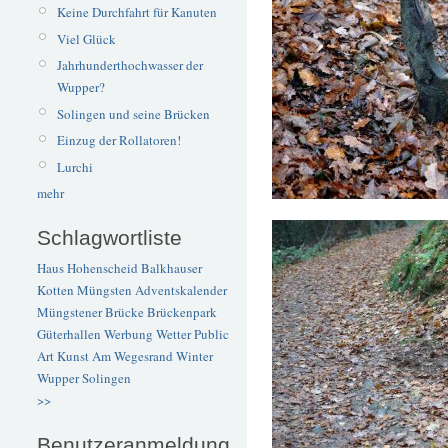
Keine Durchfahrt für Kanuten
Viel Glück
Jahrhunderthochwasser der
Wupper?
Solingen und seine Brücken
Einzug der Rollatoren!
Lurchi
mehr
Schlagwortliste
Haus Hohenscheid
Balkhauser
Kotten
Müngsten
Adventskalender
Müngstener Brücke
Brückenpark
Güterhallen
Werbung
Wetter
Public
Art
Kunst
Am Wegesrand
Winter
Wupper
Solingen
>>
Benutzeranmeldung