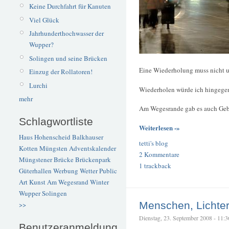
Keine Durchfahrt für Kanuten
Viel Glück
Jahrhunderthochwasser der
Wupper?
Solingen und seine Brücken
Eine Wiederholung muss nicht u
Einzug der Rollatoren!
Lurchi
Wiederholen würde ich hingegen
mehr
Am Wegesrande gab es auch Gebäu
Schlagwortliste
Weiterlesen -»
Haus Hohenscheid
Balkhauser
tetti's blog
Kotten
Müngsten
Adventskalender
2 Kommentare
Müngstener Brücke
Brückenpark
1 trackback
Güterhallen
Werbung
Wetter
Public
Art
Kunst
Am Wegesrand
Winter
Wupper
Solingen
Menschen, Lichter
>>
Dienstag, 23. September 2008 - 11:36 
Benutzeranmeldung