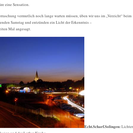
äre eine Sensation.
erraschung vermutlich noch lange warten müssen, üben wir uns im „Verzicht“ beim
nden Samstag und entzünden ein Licht der Erkenntnis –
eiten Mal angesagt.
Echt.Scharf.Solingen:
Lichte
design und der Luther-Kirche