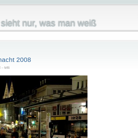
sieht nur, was man weiß
nacht 2008
– tetti