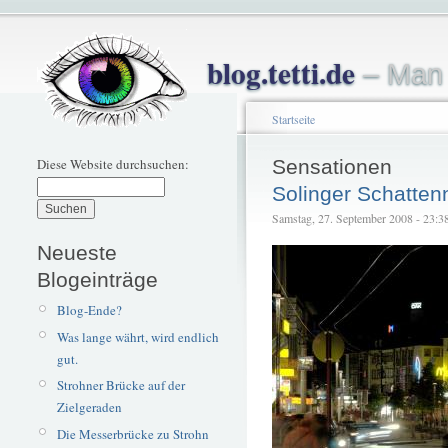
blog.tetti.de
– Man 
Startseite
Diese Website durchsuchen:
Sensationen
Solinger Schatten
Samstag, 27. September 2008 - 23:38 
Neueste
Blogeinträge
Blog-Ende?
Was lange währt, wird endlich
gut.
Strohner Brücke auf der
Zielgeraden
Die Messerbrücke zu Strohn