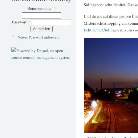
Solingen ist schuldenfrei! Das w
Benutzername:
*
Und da wir auf diese positve Üb
Passwort:
*
Mitternachtsshopping am komme
Echt.Scharf.Solingen
ist zum zw
Neues Passwort anfordern
mit Güterhallen, Forum Produkt