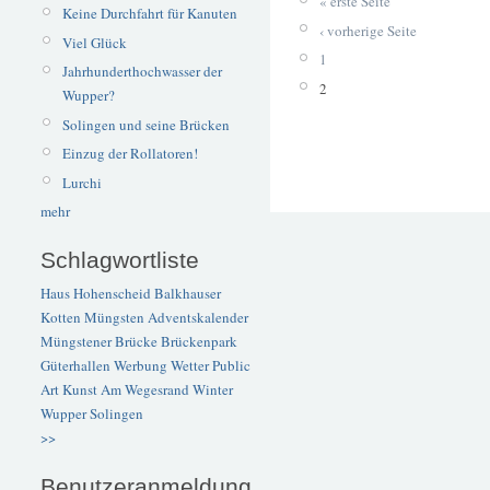
« erste Seite
Keine Durchfahrt für Kanuten
‹ vorherige Seite
Viel Glück
1
Jahrhunderthochwasser der
2
Wupper?
Solingen und seine Brücken
Einzug der Rollatoren!
Lurchi
mehr
Schlagwortliste
Haus Hohenscheid
Balkhauser
Kotten
Müngsten
Adventskalender
Müngstener Brücke
Brückenpark
Güterhallen
Werbung
Wetter
Public
Art
Kunst
Am Wegesrand
Winter
Wupper
Solingen
>>
Benutzeranmeldung