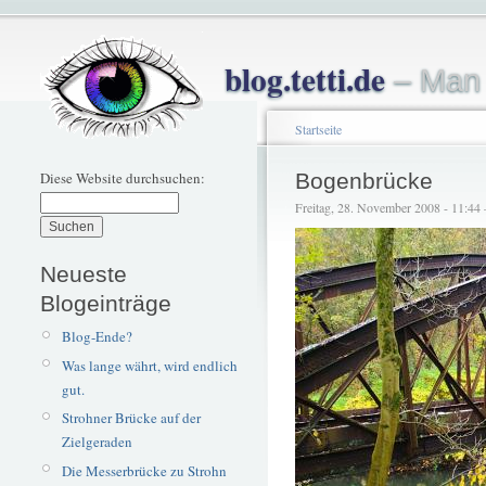
blog.tetti.de
– Man 
Startseite
Diese Website durchsuchen:
Bogenbrücke
Freitag, 28. November 2008 - 11:44 –
Neueste
Blogeinträge
Blog-Ende?
Was lange währt, wird endlich
gut.
Strohner Brücke auf der
Zielgeraden
Die Messerbrücke zu Strohn