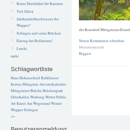
Keine Durchfahrt für Kanuten
Viel Glück
Jahrhunderthochwasser der
Wupper?
der Ronsdorf-Müngstener-Eisen
Solingen und seine Brücken
Neuen Kommentar schreiben
Einzug der Rollatoren!
Miniaturansicht
Lurchi
Biggest
mehr
Schlagwortliste
Haus Hohenscheid
Balkhauser
Kotten
Müngsten
Adventskalender
Müngstener Brücke
Brückenpark
Güterhallen
Werbung
Wetter
Public
Art
Kunst
Am Wegesrand
Winter
Wupper
Solingen
>>
Benutzeranmeldung