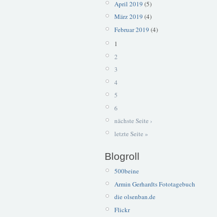
April 2019
(5)
März 2019
(4)
Februar 2019
(4)
1
2
3
4
5
6
nächste Seite ›
letzte Seite »
Blogroll
500beine
Armin Gerhardts Fototagebuch
die olsenban.de
Flickr