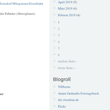
April 2019
(5)
Ronsdorf-Müngstener-Eisenbahn
März 2019
(4)
er Erfinder (Abrissplaner).
Februar 2019
(4)
1
2
3
4
5
6
nächste Seite ›
letzte Seite »
Blogroll
500beine
Armin Gerhardts Fototagebuch
per
die olsenban.de
Flickr