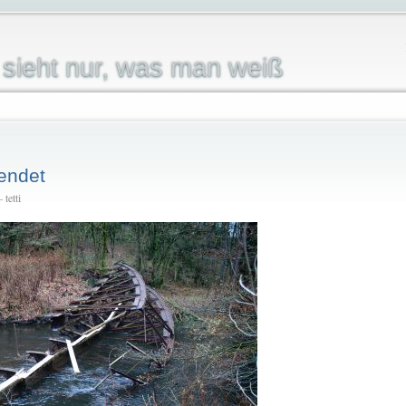
sieht nur, was man weiß
endet
tetti