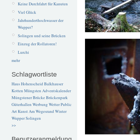
Keine Durchfahrt für Kanuten
Viel Glück
Jahrhunderthochwasser der
Wupper?
Solingen und seine Brücken
Einzug der Rollatoren!
Lurchi
mehr
Schlagwortliste
Haus Hohenscheid
Balkhauser
Kotten
Müngsten
Adventskalender
Müngstener Brücke
Brückenpark
Güterhallen
Werbung
Wetter
Public
Art
Kunst
Am Wegesrand
Winter
Wupper
Solingen
>>
Benutzeranmeldung