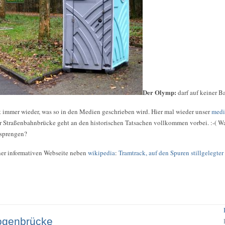
Der Olymp:
darf auf keiner B
 immer wieder, was so in den Medien geschrieben wird. Hier mal wieder unser
medi
der Straßenbahnbrücke geht an den historischen Tatsachen vollkommen vorbei. :-( W
 sprengen?
ner informativen Webseite neben
wikipedia
:
Tramtrack, auf den Spuren stillgelegte
ogenbrücke