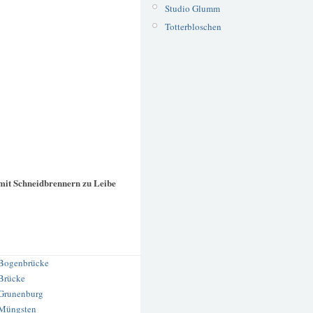
Studio Glumm
Totterbloschen
mit Schneidbrennern zu Leibe
Bogenbrücke
Brücke
Grunenburg
Müngsten