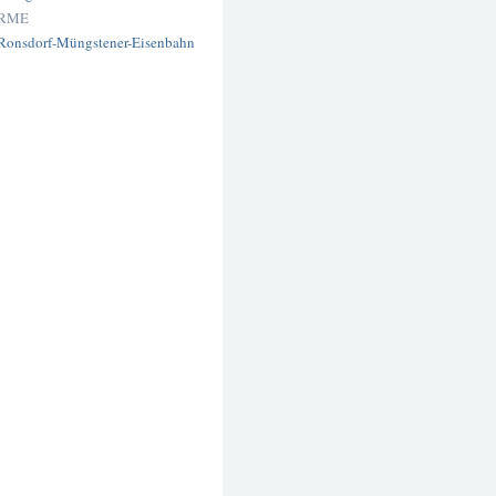
RME
Ronsdorf-Müngstener-Eisenbahn